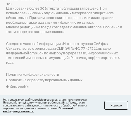
18+
Цитирование более 30 % текста публикаций запрещено. При
использовании любых опубликованных материалов гиперссылка
обязательна. При заимствовании фотографии или иллюстрации
необходимо также указать имя и фамилию её автора.
Мнение редакции не всегда совпадает с мнением авторов. Особенно в
таком жанре, как авторские колонки.
Средство массовой информации «Интернет-журнал Сиб.фм».
Свидетельство о регистрации СМИ ЭЛ № ФС 77 - 57211 выдано
Федеральной службой по надзору в сфере связи, информационных
технологий и массовых коммуникаций (Роскомнадзор) 11 марта 2014
года.
Политика конфиденциальности
Согласие на обработку персональных данных
Файлы cookie
Главный редактор Сиб.фм
Мы используем файлы cookie и сервисы аналитики (включая
Яндекс.Метрику) для улучшения работы сайта. Продолжая
Бобровников Виктор Евгеньевич
использование сайта, вы соглашаетесь с обработкой ваших
Хорошо
Учредитель ООО «Сиб.фм»
персональных данных в соответствии с
Политикой
конфиденциальности
.
E-mail редакции: fm@sib.fm
Телефон редакции: 8(800) 600-21-41