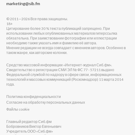
marketing@sib.fm
© 2011—2026 Все права защищены.
18+
Цитирование более 30 % текста публикаций запрещено. При
использовании любых опубликованных материалов гиперссылка
обязательна. При заимствовании фотографии или иллюстрации
необходимо также указать имя и фамилию её автора.
Мнение редакции не всегда совпадает с мнением авторов. Особенно в
таком жанре, как авторские колонки.
Средство массовой информации «Интернет-журнал Сиб.фм».
Свидетельство о регистрации СМИ ЭЛ № ФС 77 - 57211 выдано
Федеральной службой по надзору в сфере связи, информационных
технологий и массовых коммуникаций (Роскомнадзор) 11 марта 2014
года.
Политика конфиденциальности
Согласие на обработку персональных данных
Файлы cookie
Главный редактор Сиб.фм
Бобровников Виктор Евгеньевич
Учредитель ООО «Сиб.фм»