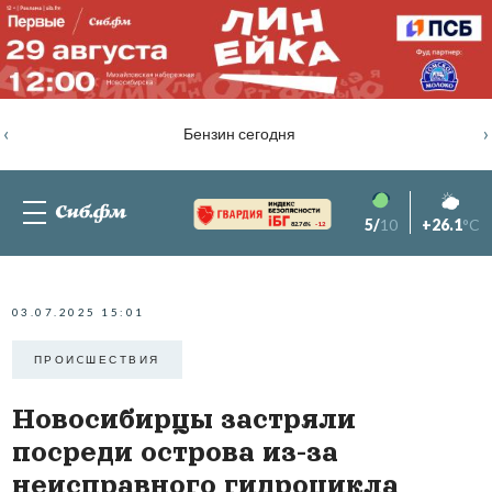
‹
›
Бензин сегодня
5/
10
+26.1
°C
82.76%
-1.2
03.07.2025 15:01
ПРОИCШЕСТВИЯ
Новосибирцы застряли
посреди острова из-за
неисправного гидроцикла