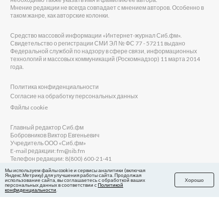
Мнение редакции не всегда совпадает с мнением авторов. Особенно в
таком жанре, как авторские колонки.
Средство массовой информации «Интернет-журнал Сиб.фм».
Свидетельство о регистрации СМИ ЭЛ № ФС 77 - 57211 выдано
Федеральной службой по надзору в сфере связи, информационных
технологий и массовых коммуникаций (Роскомнадзор) 11 марта 2014
года.
Политика конфиденциальности
Согласие на обработку персональных данных
Файлы cookie
Главный редактор Сиб.фм
Бобровников Виктор Евгеньевич
Учредитель ООО «Сиб.фм»
E-mail редакции: fm@sib.fm
Телефон редакции: 8(800) 600-21-41
Мы используем файлы cookie и сервисы аналитики (включая
Яндекс.Метрику) для улучшения работы сайта. Продолжая
использование сайта, вы соглашаетесь с обработкой ваших
Хорошо
персональных данных в соответствии с
Политикой
Сайт разработан и поддерживается Технодзен
конфиденциальности
.