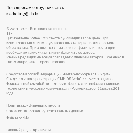
По вопросам сотрудничества:
marketing@sib.fm
© 2011—2026 Все права защищены.
18+
Цитирование более 30 % текста публикаций запрещено. При
использовании любых опубликованных материалов гиперссылка
обязательна. При заимствовании фотографии или иллюстрации
необходимо также указать имя и фамилию её автора.
Мнение редакции не всегда совпадает с мнением авторов. Особенно в
таком жанре, как авторские колонки.
Средство массовой информации «Интернет-журнал Сиб.фм».
Свидетельство о регистрации СМИ ЭЛ № ФС 77 - 57211 выдано
Федеральной службой по надзору в сфере связи, информационных
технологий и массовых коммуникаций (Роскомнадзор) 11 марта 2014
года.
Политика конфиденциальности
Согласие на обработку персональных данных
Файлы cookie
Главный редактор Сиб.фм