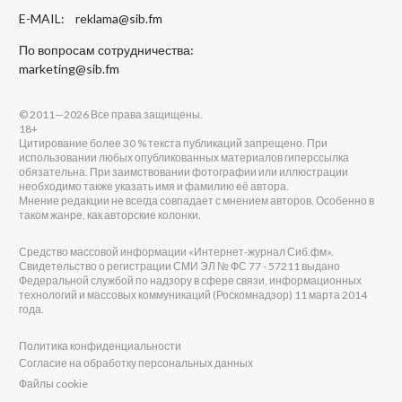
E-MAIL:
reklama@sib.fm
По вопросам сотрудничества:
marketing@sib.fm
© 2011—2026 Все права защищены.
18+
Цитирование более 30 % текста публикаций запрещено. При
использовании любых опубликованных материалов гиперссылка
обязательна. При заимствовании фотографии или иллюстрации
необходимо также указать имя и фамилию её автора.
Мнение редакции не всегда совпадает с мнением авторов. Особенно в
таком жанре, как авторские колонки.
Средство массовой информации «Интернет-журнал Сиб.фм».
Свидетельство о регистрации СМИ ЭЛ № ФС 77 - 57211 выдано
Федеральной службой по надзору в сфере связи, информационных
технологий и массовых коммуникаций (Роскомнадзор) 11 марта 2014
года.
Политика конфиденциальности
Согласие на обработку персональных данных
Файлы cookie