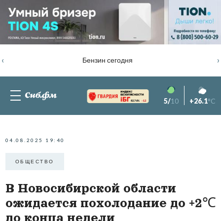
‹
›
Бензин сегодня
5/
10
+26.1
°C
82.76%
-1.2
04.08.2025 19:40
ОБЩЕСТВО
В Новосибирской области
ожидается похолодание до +2℃
до конца недели