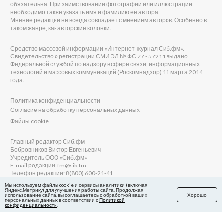
обязательна. При заимствовании фотографии или иллюстрации
необходимо также указать имя и фамилию её автора.
Мнение редакции не всегда совпадает с мнением авторов. Особенно в
таком жанре, как авторские колонки.
Средство массовой информации «Интернет-журнал Сиб.фм».
Свидетельство о регистрации СМИ ЭЛ № ФС 77 - 57211 выдано
Федеральной службой по надзору в сфере связи, информационных
технологий и массовых коммуникаций (Роскомнадзор) 11 марта 2014
года.
Политика конфиденциальности
Согласие на обработку персональных данных
Файлы cookie
Главный редактор Сиб.фм
Бобровников Виктор Евгеньевич
Учредитель ООО «Сиб.фм»
E-mail редакции: fm@sib.fm
Телефон редакции: 8(800) 600-21-41
Мы используем файлы cookie и сервисы аналитики (включая
Яндекс.Метрику) для улучшения работы сайта. Продолжая
использование сайта, вы соглашаетесь с обработкой ваших
Хорошо
персональных данных в соответствии с
Политикой
Сайт разработан и поддерживается Технодзен
конфиденциальности
.