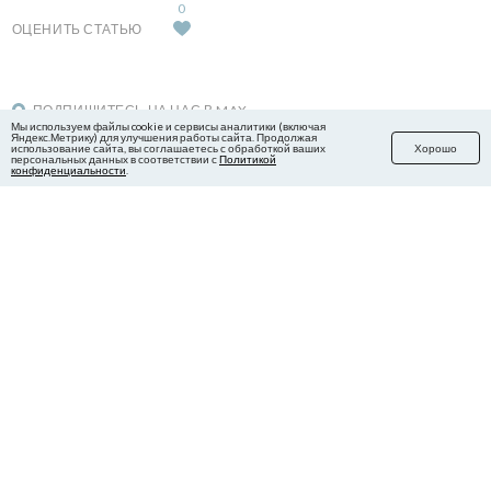
0
ОЦЕНИТЬ СТАТЬЮ
ПОДПИШИТЕСЬ НА НАС В MAX
Мы используем файлы cookie и сервисы аналитики (включая
Яндекс.Метрику) для улучшения работы сайта. Продолжая
использование сайта, вы соглашаетесь с обработкой ваших
Хорошо
персональных данных в соответствии с
Политикой
конфиденциальности
.
Арина Власенко
журналист
Читайте в