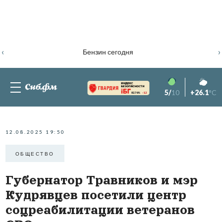
‹
›
Бензин сегодня
5/
10
+26.1
°C
82.76%
-1.2
12.08.2025 19:50
ОБЩЕСТВО
Губернатор Травников и мэр
Кудрявцев посетили центр
соцреабилитации ветеранов