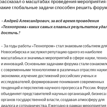
рассказал о масштабах проведения мероприятия 
какие глобальные задачи способен решить форум
– Андрей Александрович, за всё время проведения
«Технопрома» каких самых главных результатов уда
достичь?
– За годы работы «Технопром» стал знаковым событием дл
Новосибирска и заслужил репутацию одного из наиболее
масштабных и значимых мероприятий в сфере науки, техно
и инноваций. Основными задачами форума стали ознакомл
с современными технологиями в различных отраслях науки
экономики, изучение достижений российских ученых и
исследователей, формирование понимания современных
тенденций и перспектив научного прогресса в России. Фору
объединяет представителей научных организаций, бизнеса 
органов государственной власти, создавая атмосферу для
диалога и сотрудничества. Ежегодно в рамках мероприятия