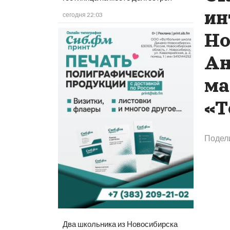
ин
сегодня 22:03
Но
Ан
ма
«Т
Подел
Два школьника из Новосибирска