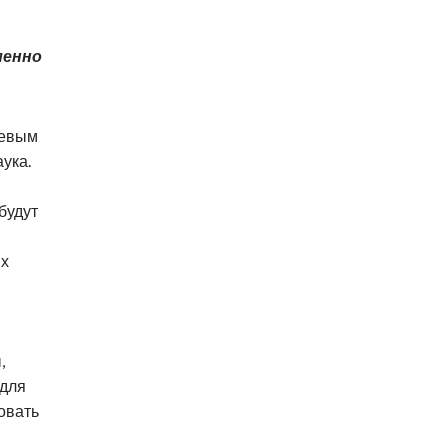
менно
чевым
ука.
будут
ых
,
 для
овать