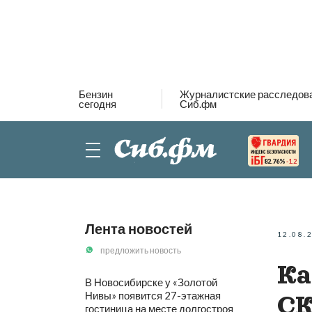
Бензин
Журналистские расследов
сегодня
Сиб.фм
82.76%
-1.2
Лента новостей
12.08.
предложить новость
Ка
В Новосибирске у «Золотой
Нивы» появится 27-этажная
СК
гостиница на месте долгостроя