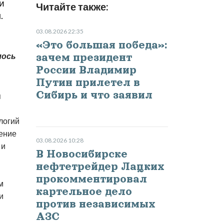
и
Читайте также:
.
03.08.2026 22:35
«Это большая победа»:
лось
зачем президент
России Владимир
Путин прилетел в
Сибирь и что заявил
я
логий
ение
03.08.2026 10:28
 и
В Новосибирске
нефтетрейдер Лацких
прокомментировал
м
картельное дело
и
против независимых
АЗС