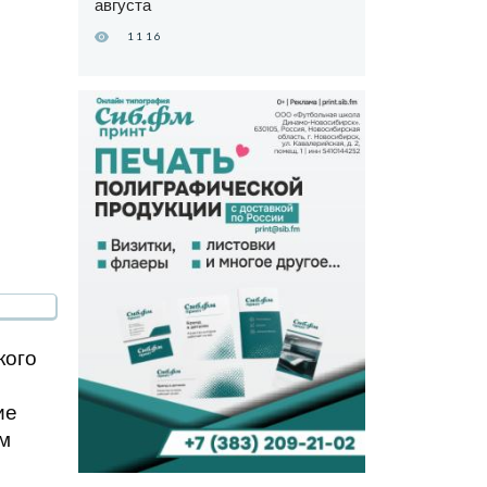
августа
1116
кого
ие
ом