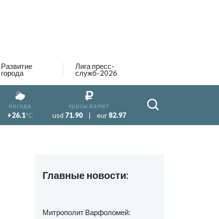
Развитие
Лига пресс-
города
служб-2026
погода
курсы валют
+26.1
°C
usd
71.90
|
eur
82.97
Главные новости:
Митрополит Варфоломей: