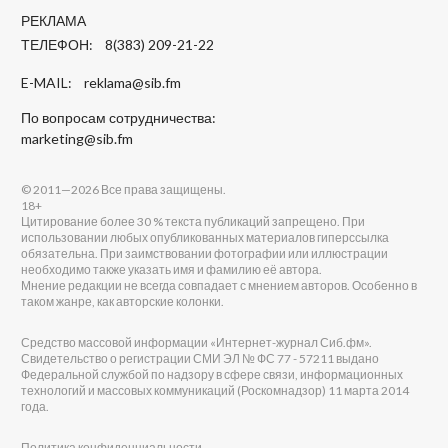
РЕКЛАМА
ТЕЛЕФОН: 8(383) 209-21-22
E-MAIL:
reklama@sib.fm
По вопросам сотрудничества:
marketing@sib.fm
© 2011—2026 Все права защищены.
18+
Цитирование более 30 % текста публикаций запрещено. При
использовании любых опубликованных материалов гиперссылка
обязательна. При заимствовании фотографии или иллюстрации
необходимо также указать имя и фамилию её автора.
Мнение редакции не всегда совпадает с мнением авторов. Особенно в
таком жанре, как авторские колонки.
Средство массовой информации «Интернет-журнал Сиб.фм».
Свидетельство о регистрации СМИ ЭЛ № ФС 77 - 57211 выдано
Федеральной службой по надзору в сфере связи, информационных
технологий и массовых коммуникаций (Роскомнадзор) 11 марта 2014
года.
Политика конфиденциальности