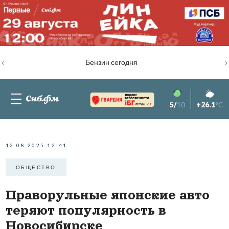
‹
›
Бензин сегодня
5/
10
+26.1
°C
82.76%
-1.2
12.08.2025 12:41
ОБЩЕСТВО
Праворульные японские авто
теряют популярность в
Новосибирске