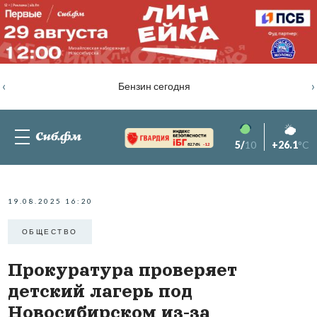
‹
›
Бензин сегодня
5/
10
+26.1
°C
82.76%
-1.2
19.08.2025 16:20
ОБЩЕСТВО
Прокуратура проверяет
детский лагерь под
Новосибирском из-за