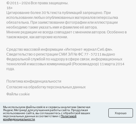
© 2011—2026 Все права защищены.
18+
Цитирование более 30 % текста публикаций запрещено. При
использовании любых опубликованных материалов гиперссылка
обязательна. При заимствовании фотографии или иллюстрации
необходимо также указать имя и фамилию её автора.
Мнение редакции не всегда совпадает с мнением авторов. Особенно в
таком жанре, как авторские колонки.
Средство массовой информации «Интернет-журнал Сиб.фм».
Свидетельство о регистрации СМИ ЭЛ № ФС 77 - 57211 выдано
Федеральной службой по надзору в сфере связи, информационных
технологий и массовых коммуникаций (Роскомнадзор) 11 марта 2014
года.
Политика конфиденциальности
Согласие на обработку персональных данных
Файлы cookie
Главный редактор Сиб.фм
Мы используем файлы cookie и сервисы аналитики (включая
Яндекс.Метрику) для улучшения работы сайта. Продолжая
Бобровников Виктор Евгеньевич
использование сайта, вы соглашаетесь с обработкой ваших
Хорошо
Учредитель ООО «Сиб.фм»
персональных данных в соответствии с
Политикой
конфиденциальности
.
E-mail редакции: fm@sib.fm
Телефон редакции: 8(800) 600-21-41