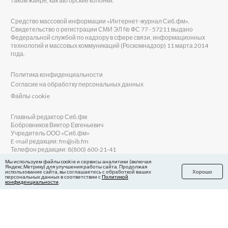
таком жанре, как авторские колонки.
Средство массовой информации «Интернет-журнал Сиб.фм».
Свидетельство о регистрации СМИ ЭЛ № ФС 77 - 57211 выдано
Федеральной службой по надзору в сфере связи, информационных
технологий и массовых коммуникаций (Роскомнадзор) 11 марта 2014
года.
Политика конфиденциальности
Согласие на обработку персональных данных
Файлы cookie
Главный редактор Сиб.фм
Бобровников Виктор Евгеньевич
Учредитель ООО «Сиб.фм»
E-mail редакции: fm@sib.fm
Телефон редакции: 8(800) 600-21-41
Мы используем файлы cookie и сервисы аналитики (включая
Яндекс.Метрику) для улучшения работы сайта. Продолжая
использование сайта, вы соглашаетесь с обработкой ваших
Хорошо
персональных данных в соответствии с
Политикой
Сайт разработан и поддерживается Технодзен
конфиденциальности
.