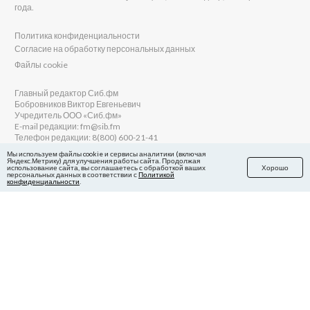
года.
Политика конфиденциальности
Согласие на обработку персональных данных
Файлы cookie
Главный редактор Сиб.фм
Бобровников Виктор Евгеньевич
Учредитель ООО «Сиб.фм»
E-mail редакции: fm@sib.fm
Телефон редакции: 8(800) 600-21-41
Мы используем файлы cookie и сервисы аналитики (включая
Яндекс.Метрику) для улучшения работы сайта. Продолжая
использование сайта, вы соглашаетесь с обработкой ваших
Хорошо
персональных данных в соответствии с
Политикой
Сайт разработан и поддерживается Технодзен
конфиденциальности
.
в Яндекс.Дзен