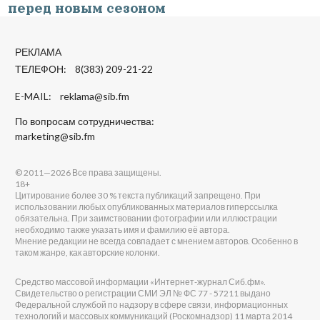
перед новым сезоном
РЕКЛАМА
ТЕЛЕФОН: 8(383) 209-21-22
E-MAIL:
reklama@sib.fm
По вопросам сотрудничества:
marketing@sib.fm
© 2011—2026 Все права защищены.
18+
Цитирование более 30 % текста публикаций запрещено. При
использовании любых опубликованных материалов гиперссылка
обязательна. При заимствовании фотографии или иллюстрации
необходимо также указать имя и фамилию её автора.
Мнение редакции не всегда совпадает с мнением авторов. Особенно в
таком жанре, как авторские колонки.
Средство массовой информации «Интернет-журнал Сиб.фм».
Свидетельство о регистрации СМИ ЭЛ № ФС 77 - 57211 выдано
Федеральной службой по надзору в сфере связи, информационных
технологий и массовых коммуникаций (Роскомнадзор) 11 марта 2014