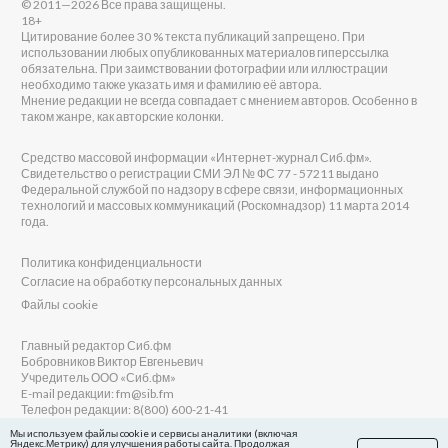
© 2011—2026 Все права защищены.
18+
Цитирование более 30 % текста публикаций запрещено. При
использовании любых опубликованных материалов гиперссылка
обязательна. При заимствовании фотографии или иллюстрации
необходимо также указать имя и фамилию её автора.
Мнение редакции не всегда совпадает с мнением авторов. Особенно в
таком жанре, как авторские колонки.
Средство массовой информации «Интернет-журнал Сиб.фм».
Свидетельство о регистрации СМИ ЭЛ № ФС 77 - 57211 выдано
Федеральной службой по надзору в сфере связи, информационных
технологий и массовых коммуникаций (Роскомнадзор) 11 марта 2014
года.
Политика конфиденциальности
Согласие на обработку персональных данных
Файлы cookie
Главный редактор Сиб.фм
Бобровников Виктор Евгеньевич
Учредитель ООО «Сиб.фм»
E-mail редакции: fm@sib.fm
Телефон редакции: 8(800) 600-21-41
Мы используем файлы cookie и сервисы аналитики (включая
Яндекс.Метрику) для улучшения работы сайта. Продолжая