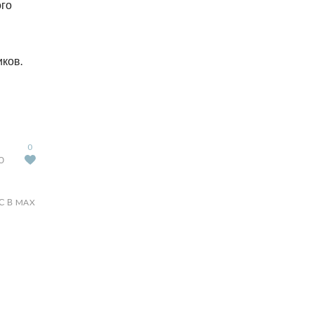
ого
иков.
0
Ю
С В MAX