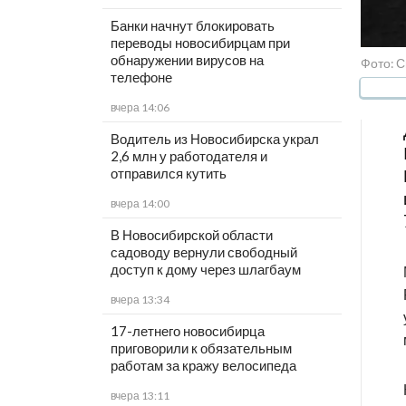
Банки начнут блокировать
переводы новосибирцам при
обнаружении вирусов на
Фото: С
телефоне
вчера 14:06
Водитель из Новосибирска украл
2,6 млн у работодателя и
отправился кутить
вчера 14:00
В Новосибирской области
садоводу вернули свободный
доступ к дому через шлагбаум
вчера 13:34
17-летнего новосибирца
приговорили к обязательным
работам за кражу велосипеда
вчера 13:11