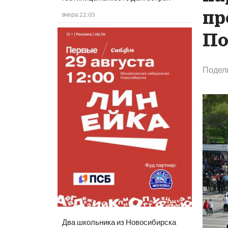
пр
вчера 22:03
По
Подел
Два школьника из Новосибирска