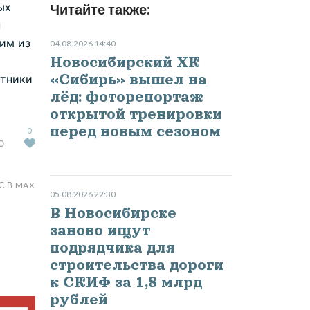
ых
Читайте также:
н
им из
04.08.2026 14:40
Новосибирский ХК
«Сибирь» вышел на
стники
лёд: фоторепортаж
открытой тренировки
перед новым сезоном
0
Ю
С В MAX
05.08.2026 22:30
В Новосибирске
заново ищут
подрядчика для
строительства дороги
к СКИФ за 1,8 млрд
рублей