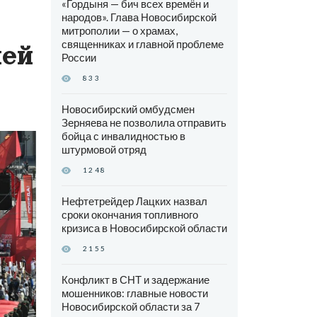
«Гордыня — бич всех времён и
народов». Глава Новосибирской
митрополии — о храмах,
священниках и главной проблеме
лей
России
833
Новосибирский омбудсмен
Зерняева не позволила отправить
бойца с инвалидностью в
штурмовой отряд
1248
Нефтетрейдер Лацких назвал
сроки окончания топливного
кризиса в Новосибирской области
2155
Конфликт в СНТ и задержание
мошенников: главные новости
Новосибирской области за 7