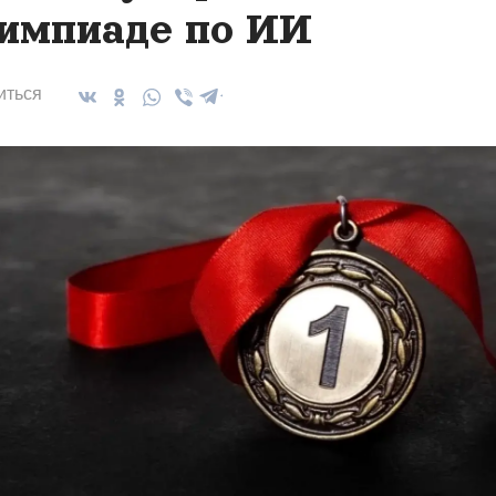
импиаде по ИИ
иться