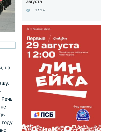
августа
1124
, на
ажу.
-
 Речь
 не
дь
 году
нно