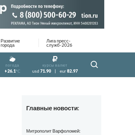
Развитие
Лига пресс-
города
служб-2026
погода
курсы валют
+26.1
°C
usd
71.90
|
eur
82.97
Главные новости:
Митрополит Варфоломей: