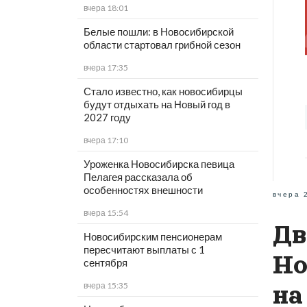
вчера 18:01
Белые пошли: в Новосибирской
области стартовал грибной сезон
вчера 17:35
Стало известно, как новосибирцы
будут отдыхать на Новый год в
2027 году
вчера 17:10
Уроженка Новосибирска певица
Пелагея рассказала об
особенностях внешности
вчера 
вчера 15:54
Дв
Новосибирским пенсионерам
пересчитают выплаты с 1
Но
сентября
вчера 15:35
на