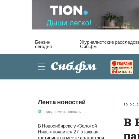
Бензин
Журналистские расследов
сегодня
Сиб.фм
82.76%
-1.2
Лента новостей
10.05.
предложить новость
В 
В Новосибирске у «Золотой
Нивы» появится 27-этажная
па
гостиница на месте долгостроя