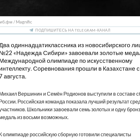
иб.фм / Magnific
ПОДПИШИТЕСЬ НА TELEGRAM-КАНАЛ
Два одиннадцатиклассника из новосибирского ли
№22 «Надежда Сибири» завоевали золотые меда
Международной олимпиаде по искусственному
интеллекту. Соревнования прошли в Казахстане с
7 августа.
Михаил Вершинин и Семён Родионов выступили в составе с
России. Российская команда показала лучший результат сре
участников. Школьники завоевали семь золотых и одну брон
медаль из восьми возможных.
К олимпиаде российскую сборную готовили специалисты