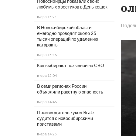
Новосибирцы показали своих
ол
любимых хвостиков в День кошек
вчера 15:21
Подел
В Новосибирской области
ежегодно проводят около 25
тысяч операций по удалению
катаракты
вчера 15:16
Как выбирают позывной на СВО
вчера 15:04
В семи регионах России
объявляли ракетную опасность
вчера 14:46
Производитель кукол Bratz
судится с новосибирскими
приставами
вчера 14:25