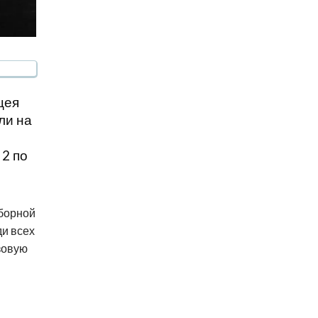
цея
ли на
 2 по
борной
ди всех
зовую