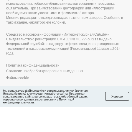
использовании любых опубликованных материалов гиперссылка
обязательна. При заимствовании фотографии или иллюстрации
необходимо также указать имя и фамилию её автора.
Мнение редакции не всегда совпадает с мнением авторов. Особенно в
таком жанре, как авторские колонки.
Средство массовой информации «Интернет-журнал Сиб.фм».
Свидетельство о регистрации СМИ ЭЛ № ФС 77 - 57211 выдано
Федеральной службой по надзору в сфере связи, информационных
технологий и массовых коммуникаций (Роскомнадзор) 11 марта 2014
года.
Политика конфиденциальности
Согласие на обработку персональных данных
Файлы cookie
Главный редактор Сиб.фм
Мы используем файлы cookie и сервисы аналитики (включая
Яндекс.Метрику) для улучшения работы сайта. Продолжая
Бобровников Виктор Евгеньевич
использование сайта, вы соглашаетесь с обработкой ваших
Хорошо
Учредитель ООО «Сиб.фм»
персональных данных в соответствии с
Политикой
конфиденциальности
.
E-mail редакции: fm@sib.fm
Телефон редакции: 8(800) 600-21-41
Сайт разработан и поддерживается Технодзен