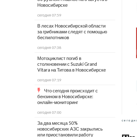
Новосибирске
сегодня 07:59
В лесах Новосибирской области
за грибниками следят с помощью
беспилотников
сегодня 07:38
Мотоциклист погиб в
столкновении с Suzuki Grand
Vitara на Титова в Новосибирске
сегодня 07:19
Что сегодня происходит с
бензином в Новосибирске:
онлайн-мониторинг
сегодня 07:00
сегодн
За два месяца 50%
новосибирских АЗС закрылись
или приостановили работу