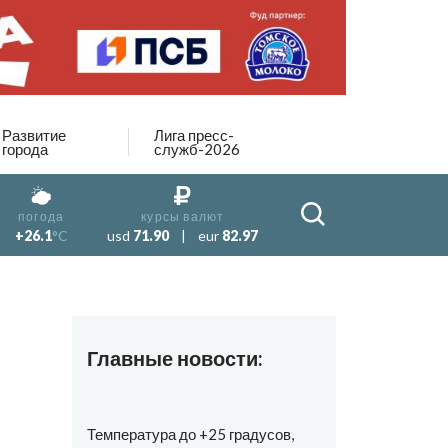
Развитие
Лига пресс-
города
служб-2026
погода
курсы валют
+26.1
°C
usd
71.90
|
eur
82.97
Главные новости:
Температура до +25 градусов,