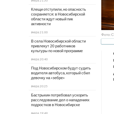
вчера 21:30
Клещи отступили, но опасность
сохраняется: в Новосибирской
области ждут новый пик
активности
вчера 21:00
Фото: С
В села Новосибирской области
привлекут 20 работников
культуры по новой программе
вчера 20:40
Под Новосибирском будут судить
водителя автобуса, который сбил
девочку на «зебре»
вчера 20:25
Бастрыкин потребовал ускорить
расследование дел о нападениях
подростков в Новосибирске
вчера 19:49