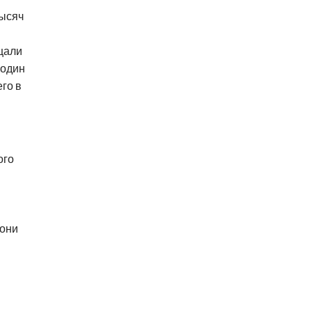
тысяч
щали
 один
го в
ого
 они