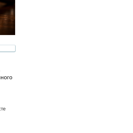
в
чного
сте