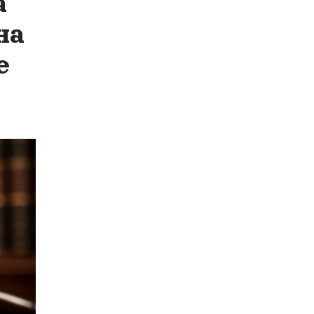
а
на
е