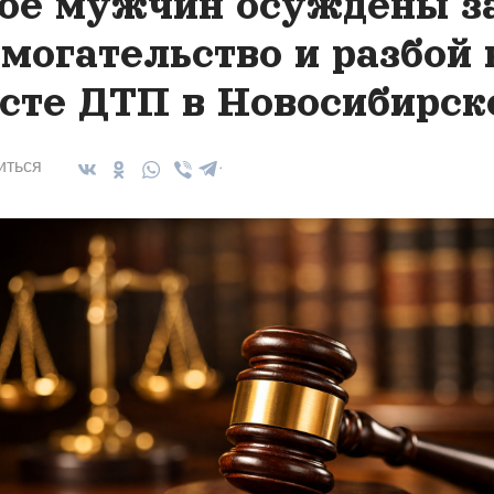
ое мужчин осуждены з
могательство и разбой 
сте ДТП в Новосибирск
иться