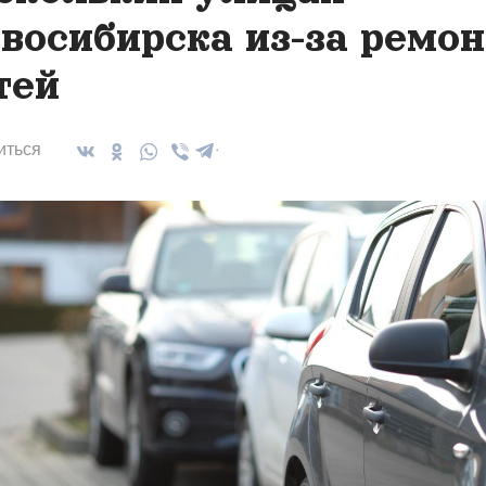
восибирска из-за ремон
тей
иться