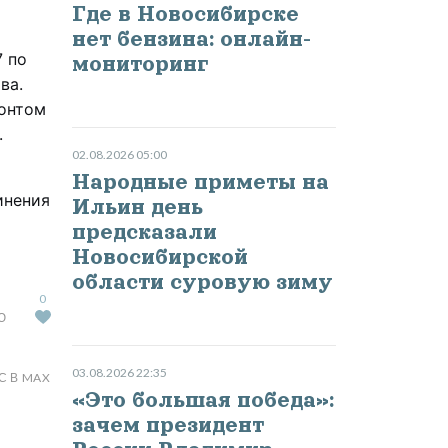
Где в Новосибирске
нет бензина: онлайн-
 по
мониторинг
ва.
монтом
.
02.08.2026 05:00
Народные приметы на
инения
Ильин день
предсказали
Новосибирской
области суровую зиму
0
Ю
03.08.2026 22:35
С В MAX
«Это большая победа»:
зачем президент