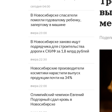
Тр
сегодня 04:00
вы
В Новосибирске спасатели
помогли годовалому ребенку,
ме
запертому в машине
вчера 23:00
Подел
В Новосибирске заново ищут
подрядчика для строительства
дороги к СКИФ за 1,8 млрд рублей
вчера 22:30
Новосибирские производители
косметики нарастили выпуск
продукции почти на 34%
вчера 22:00
Олимпийский чемпион Евгений
Подгорный сдал кровь в
Новосибирске