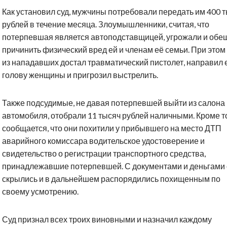
Как установил суд, мужчины потребовали передать им 400 
рублей в течение месяца. Злоумышленники, считая, что
потерпевшая является автоподставщицей, угрожали и обе
причинить физический вред ей и членам её семьи. При этом
из нападавших достал травматический пистолет, направил е
голову женщины и пригрозил выстрелить.
Также подсудимые, не давая потерпевшей выйти из салона
автомобиля, отобрали 11 тысяч рублей наличными. Кроме т
сообщается, что они похитили у прибывшего на место ДТП
аварийного комиссара водительское удостоверение и
свидетельство о регистрации транспортного средства,
принадлежавшие потерпевшей. С документами и деньгами
скрылись и в дальнейшем распорядились похищенным по
своему усмотрению.
Суд признал всех троих виновными и назначил каждому