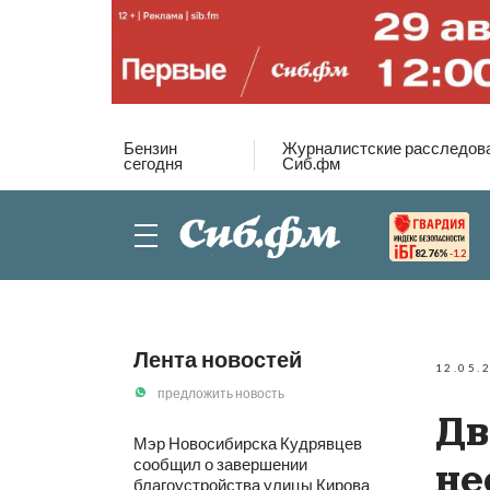
Бензин
Журналистские расследов
сегодня
Сиб.фм
82.76%
-1.2
Лента новостей
12.05.
предложить новость
Дв
Мэр Новосибирска Кудрявцев
сообщил о завершении
не
благоустройства улицы Кирова