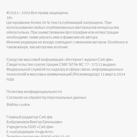
© 2011—2026 Все права защищены.
18+
Цитирование более 30 % текста публикаций запрещено. При
использовании любых опубликованных материалов гиперссылка
обязательна. При заимствовании фотографии или иллюстрации
необходимо также указать имя и фамилию её автора.
Мнение редакции не всегда совпадает с мнением авторов. Особенно в
таком жанре, как авторские колонки.
Средство массовой информации «Интернет-журнал Сиб.фм».
Свидетельство о регистрации СМИ ЭЛ № ФС 77 - 57211 выдано
Федеральной службой по надзору в сфере связи, информационных
технологий и массовых коммуникаций (Роскомнадзор) 11 марта 2014
года.
Политика конфиденциальности
Согласие на обработку персональных данных
Файлы cookie
Главный редактор Сиб.фм
Бобровников Виктор Евгеньевич
Учредитель ООО «Сиб.фм»
E-mail редакции: fm@sib.fm
Телефон редакции: 8(800) 600-21-41