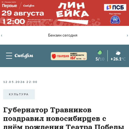
‹
›
Бензин сегодня
5/
10
+26.1
°C
82.76%
-1.2
12.05.2026 22:00
КУЛЬТУРА
Губернатор Травников
поздравил новосибирцев с
днём рождения Театра Победы