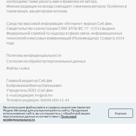
необходимо также указать имя и фамилию её автора.
Мнение редакции не всегда совпадает с мнением авторов. Особенно в
таком жанре, как авторские колонки.
Средство массовой информации «Интернет-журнал Сиб.фм».
Свидетельство о регистрации СМИ ЭЛ № ФС 77 - 57211 выдано
Федеральной службой по надзору в сфере связи, информационных
технологий и массовых коммуникаций (Роскомнадзор) 11 марта 2014
года.
Политика конфиденциальности
Согласие на обработку персональных данных
Файлы cookie
Главный редактор Сиб.фм
Бобровников Виктор Евгеньевич
Учредитель ООО «Сиб.фм»
E-mail редакции: fm@sib.fm
Телефон редакции: 8(800) 600-21-41
Мы используем файлы cookie и сервисы аналитики (включая
Яндекс.Метрику) для улучшения работы сайта. Продолжая
использование сайта, вы соглашаетесь с обработкой ваших
Хорошо
персональных данных в соответствии с
Политикой
Сайт разработан и поддерживается Технодзен
конфиденциальности
.