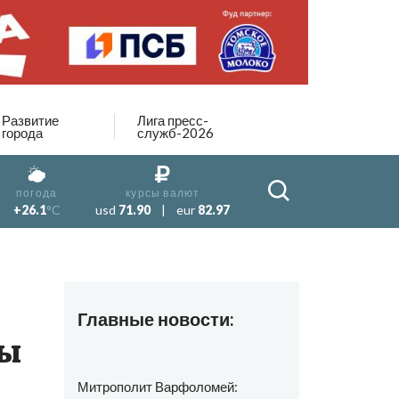
Развитие
Лига пресс-
города
служб-2026
погода
курсы валют
+26.1
°C
usd
71.90
|
eur
82.97
Главные новости:
ты
Митрополит Варфоломей: