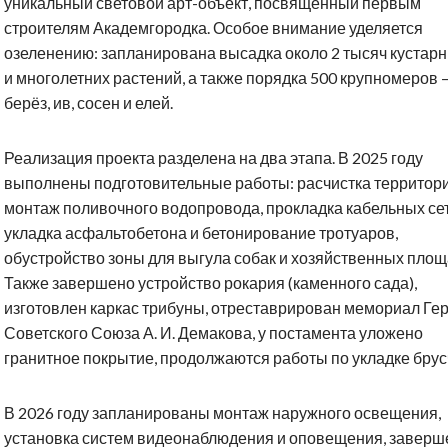
уникальный световой арт-объект, посвящённый первым
строителям Академгородка. Особое внимание уделяется
озеленению: запланирована высадка около 2 тысяч кустар
и многолетних растений, а также порядка 500 крупномеров 
берёз, ив, сосен и елей.
Реализация проекта разделена на два этапа. В 2025 году
выполнены подготовительные работы: расчистка территори
монтаж поливочного водопровода, прокладка кабельных сет
укладка асфальтобетона и бетонирование тротуаров,
обустройство зоны для выгула собак и хозяйственных площ
Также завершено устройство рокария (каменного сада),
изготовлен каркас трибуны, отреставрирован мемориал Ге
Советского Союза А. И. Демакова, у постамента уложено
гранитное покрытие, продолжаются работы по укладке брус
В 2026 году запланированы монтаж наружного освещения,
установка систем видеонаблюдения и оповещения, заверш