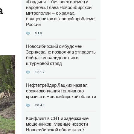
«Гордыня — бич всех времён и
а
народов». Глава Новосибирской
митрополии — о храмах,
священниках и главной проблеме
России
810
Новосибирский омбудсмен
Зерняева не позволила отправить
бойца с инвалидностью в
штурмовой отряд
1219
Нефтетрейдер Лацких назвал
сроки окончания топливного
кризиса в Новосибирской области
2045
Конфликт в СНТ и задержание
мошенников: главные новости
Новосибирской области за 7