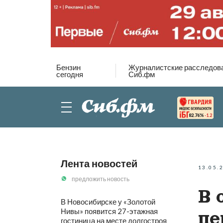
Бензин
Журналистские расследов
сегодня
Сиб.фм
82.76%
-1.2
Лента новостей
13.05.
предложить новость
В 
В Новосибирске у «Золотой
Нивы» появится 27-этажная
пе
гостиница на месте долгостроя