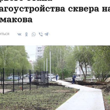
агоустройства сквера н
макова
иться