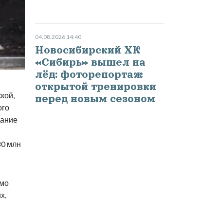
04.08.2026 14:40
Новосибирский ХК
«Сибирь» вышел на
лёд: фоторепортаж
открытой тренировки
кой,
перед новым сезоном
ого
дание
80 млн
имо
х,