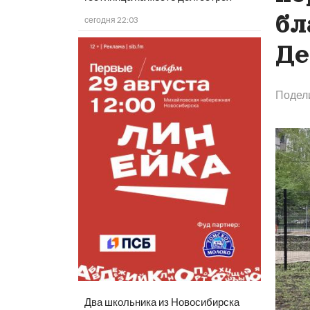
бл
сегодня 22:03
Де
Подел
Два школьника из Новосибирска