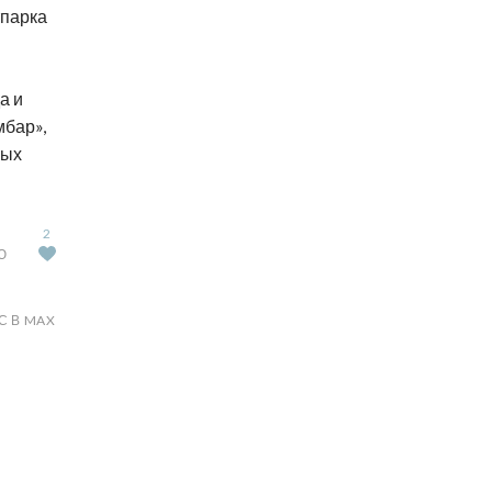
тпарка
а и
мбар»,
вых
2
Ю
С В MAX