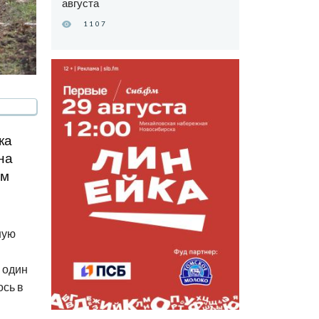
августа
1107
ка
на
им
ную
 один
ось в