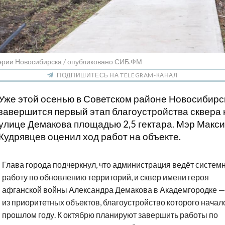
эрии Новосибирска / опубликовано СИБ.ФМ
ПОДПИШИТЕСЬ НА TELEGRAM-КАНАЛ
Уже этой осенью в Советском районе Новосибирс
завершится первый этап благоустройства сквера 
улице Демакова площадью 2,5 гектара. Мэр Макс
Кудрявцев оценил ход работ на объекте.
Глава города подчеркнул, что администрация ведёт систем
работу по обновлению территорий, и сквер имени героя
афганской войны Александра Демакова в Академгородке —
из приоритетных объектов, благоустройство которого начал
прошлом году. К октябрю планируют завершить работы по