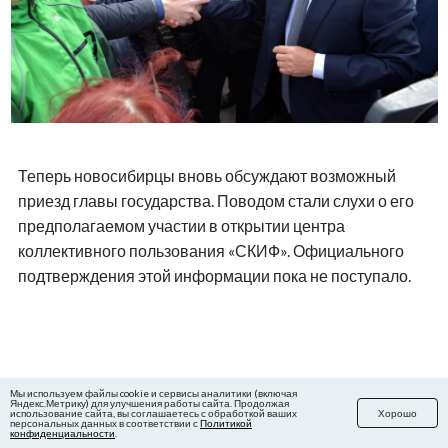
Теперь новосибирцы вновь обсуждают возможный
приезд главы государства. Поводом стали слухи о его
предполагаемом участии в открытии центра
коллективного пользования «СКИФ». Официального
подтверждения этой информации пока не поступало.
0
Мы используем файлы cookie и сервисы аналитики (включая
Яндекс.Метрику) для улучшения работы сайта. Продолжая
ОЦЕНИТЬ СТАТЬЮ
использование сайта, вы соглашаетесь с обработкой ваших
Хорошо
персональных данных в соответствии с
Политикой
конфиденциальности
.