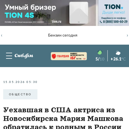
‹
›
Бензин сегодня
5/
10
+26.1
°C
82.76%
-1.2
15.05.2026 05:30
ОБЩЕСТВО
Уехавшая в США актриса из
Новосибирска Мария Машкова
обратилась к родным в России