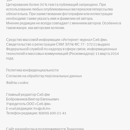
Цитирование более 30 % текста публикаций запрещено. При
использовании любых опубликованных материалов гиперссылка
обязательна. При заимствовании фотографии или иллюстрации
необходимо также указать имя и фамилию её автора.
Мнение редакции не всегда совпадает с мнением авторов. Особенно в
таком жанре, как авторские колонки.
Средство массовой информации «Интернет-журнал Сиб.фм».
Свидетельство о регистрации СМИ ЭЛ № ФС 77 - 57211 выдано
Федеральной службой по надзору в сфере связи, информационных
технологий и массовых коммуникаций (Роскомнадзор) 11 марта 2014
года.
Политика конфиденциальности
Согласие на обработку персональных данных
Файлы cookie
Главный редактор Сиб.фм
Бобровников Виктор Евгеньевич
Учредитель ООО «Сиб.фм»
E-mail редакции: fm@sib.fm
Телефон редакции: 8(800) 600-21-41
Сайт разработан и поддерживается Технодзен