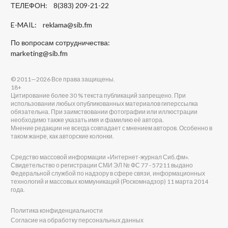
ТЕЛЕФОН: 8(383) 209-21-22
E-MAIL:
reklama@sib.fm
По вопросам сотрудничества:
marketing@sib.fm
© 2011—2026 Все права защищены.
18+
Цитирование более 30 % текста публикаций запрещено. При
использовании любых опубликованных материалов гиперссылка
обязательна. При заимствовании фотографии или иллюстрации
необходимо также указать имя и фамилию её автора.
Мнение редакции не всегда совпадает с мнением авторов. Особенно в
таком жанре, как авторские колонки.
Средство массовой информации «Интернет-журнал Сиб.фм».
Свидетельство о регистрации СМИ ЭЛ № ФС 77 - 57211 выдано
Федеральной службой по надзору в сфере связи, информационных
технологий и массовых коммуникаций (Роскомнадзор) 11 марта 2014
года.
Политика конфиденциальности
Согласие на обработку персональных данных