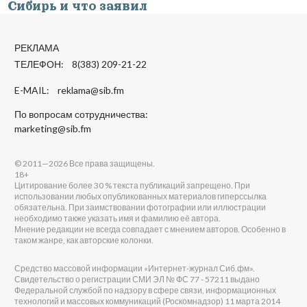
Сибирь и что заявил
РЕКЛАМА
ТЕЛЕФОН: 8(383) 209-21-22
E-MAIL:
reklama@sib.fm
По вопросам сотрудничества:
marketing@sib.fm
© 2011—2026 Все права защищены.
18+
Цитирование более 30 % текста публикаций запрещено. При
использовании любых опубликованных материалов гиперссылка
обязательна. При заимствовании фотографии или иллюстрации
необходимо также указать имя и фамилию её автора.
Мнение редакции не всегда совпадает с мнением авторов. Особенно в
таком жанре, как авторские колонки.
Средство массовой информации «Интернет-журнал Сиб.фм».
Свидетельство о регистрации СМИ ЭЛ № ФС 77 - 57211 выдано
Федеральной службой по надзору в сфере связи, информационных
технологий и массовых коммуникаций (Роскомнадзор) 11 марта 2014