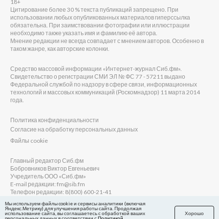
18+
Цитирование более 30 % текста публикаций запрещено. При
использовании любых опубликованных материалов гиперссылка
обязательна. При заимствовании фотографии или иллюстрации
необходимо также указать имя и фамилию её автора.
Мнение редакции не всегда совпадает с мнением авторов. Особенно в
таком жанре, как авторские колонки.
Средство массовой информации «Интернет-журнал Сиб.фм».
Свидетельство о регистрации СМИ ЭЛ № ФС 77 - 57211 выдано
Федеральной службой по надзору в сфере связи, информационных
технологий и массовых коммуникаций (Роскомнадзор) 11 марта 2014
года.
Политика конфиденциальности
Согласие на обработку персональных данных
Файлы cookie
Главный редактор Сиб.фм
Бобровников Виктор Евгеньевич
Учредитель ООО «Сиб.фм»
E-mail редакции: fm@sib.fm
Телефон редакции: 8(800) 600-21-41
Мы используем файлы cookie и сервисы аналитики (включая
Яндекс.Метрику) для улучшения работы сайта. Продолжая
использование сайта, вы соглашаетесь с обработкой ваших
Хорошо
персональных данных в соответствии с
Политикой
Сайт разработан и поддерживается Технодзен