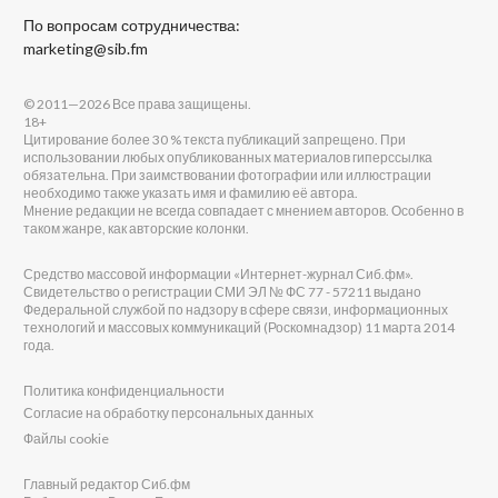
По вопросам сотрудничества:
marketing@sib.fm
© 2011—2026 Все права защищены.
18+
Цитирование более 30 % текста публикаций запрещено. При
использовании любых опубликованных материалов гиперссылка
обязательна. При заимствовании фотографии или иллюстрации
необходимо также указать имя и фамилию её автора.
Мнение редакции не всегда совпадает с мнением авторов. Особенно в
таком жанре, как авторские колонки.
Средство массовой информации «Интернет-журнал Сиб.фм».
Свидетельство о регистрации СМИ ЭЛ № ФС 77 - 57211 выдано
Федеральной службой по надзору в сфере связи, информационных
технологий и массовых коммуникаций (Роскомнадзор) 11 марта 2014
года.
Политика конфиденциальности
Согласие на обработку персональных данных
Файлы cookie
Главный редактор Сиб.фм