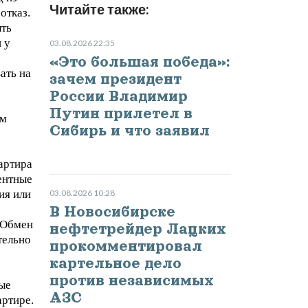
Читайте также:
отказ.
ыть
 у
03.08.2026 22:35
«Это большая победа»:
ать на
зачем президент
России Владимир
ю
Путин прилетел в
ям
Сибирь и что заявил
артира
лентные
ия или
03.08.2026 10:28
В Новосибирске
 Обмен
нефтетрейдер Лацких
тельно
прокомментировал
картельное дело
против независимых
ые
АЗС
артире.