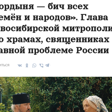
ордыня — бич всех
емён и народов». Глава
восибирской митропол
о храмах, священниках
авной проблеме России
иться