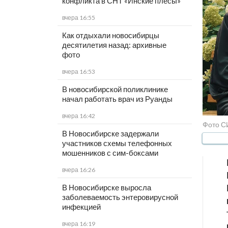
конфликта в СНТ «Инские плесы»
вчера 16:55
Как отдыхали новосибирцы
десятилетия назад: архивные
фото
вчера 16:53
В новосибирской поликлинике
начал работать врач из Руанды
вчера 16:42
Фото С
В Новосибирске задержали
участников схемы телефонных
мошенников с сим-боксами
вчера 16:26
В Новосибирске выросла
заболеваемость энтеровирусной
инфекцией
вчера 16:19