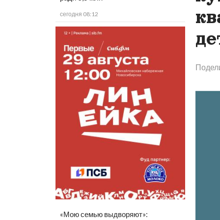
кв
сегодня 08:12
де
Подел
«Мою семью выдворяют»: