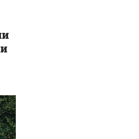
ии
 и