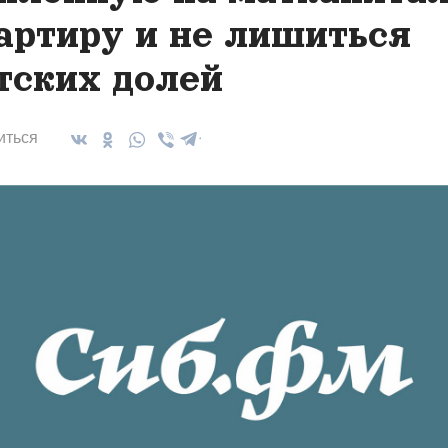
артиру и не лишиться
тских долей
иться