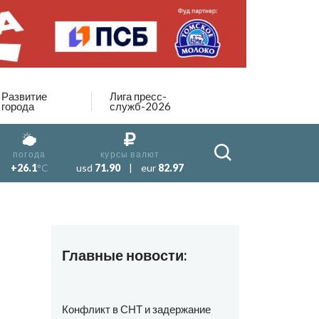
Развитие
Лига пресс-
города
служб-2026
погода
курсы валют
+26.1
°C
usd
71.90
|
eur
82.97
Главные новости:
Конфликт в СНТ и задержание