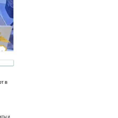
т в
кты и