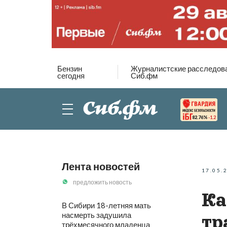
Бензин
Журналистские расследов
сегодня
Сиб.фм
82.76%
-1.2
Лента новостей
17.05.
предложить новость
Ка
В Сибири 18-летняя мать
насмерть задушила
тр
трёхмесячного младенца