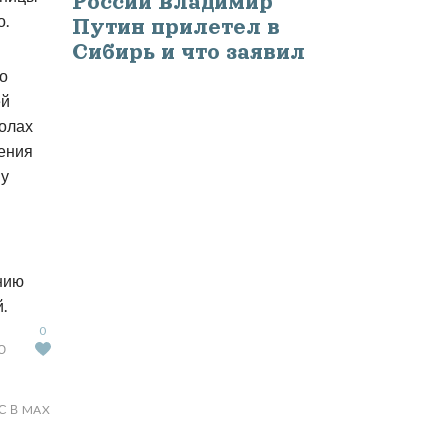
России Владимир
о.
Путин прилетел в
Сибирь и что заявил
о
ей
колах
рения
му
нию
.
0
Ю
С В MAX