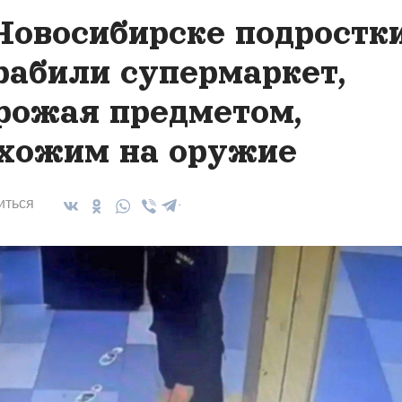
Новосибирске подростк
рабили супермаркет,
рожая предметом,
хожим на оружие
иться