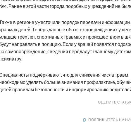
№4. Ранее в этой части города подобных учреждений не был
Также в регионе ужесточили порядок передачи информации 
травмах детей. Теперь данные обо всех повреждениях у дет
младше трёх лет, спортивных травмах и происшествиях в ш
будут направлять в полицию. Если у врачей появятся подоз
на самоповреждение, сведения передадут главному детско
психиатру.
Специалисты подчёркивают, что для снижения числа травм
необходимо уделять больше внимания профилактике, обуче
детей правилам безопасности и информированию родителей
ОЦЕНИТЬ СТАТЬ
ПОДПИШИТЕСЬ НА НА