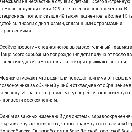
выезжали на несчастные случаи с детьми. Всего экстренную
помощь получили почти 129 тысяч несовершеннолетних. В
стационары попали свыше 48 тысяч пациентов, а более 10 т
детей выписали с диагнозами, связанными с травмами и
отравлениями.
Особую тревогу у специалистов вызывает уличный травмати
Чаще всего серьёзные повреждения дети получают после п
с велосипедов и самокатов, а также при прыжках с высоты.
Медики отмечают, что родители нередко принимают перелом
позвоночника за обычный ушиб и откладывают обращение в
больницу. Из-за этого травмы могут перейти в хроническую
и привести к осложнениям.
Одним из важных изменений для системы здравоохранения 
открытие круглосуточного детского травмпункта на левом бе
Новосибирска. Он заработал на базе Детской городской бол