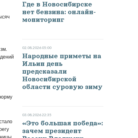
Где в Новосибирске
нет бензина: онлайн-
ысяч
мониторинг
02.08.2026 05:00
зм.
Народные приметы на
адений
Ильин день
предсказали
Новосибирской
области суровую зиму
 форму
03.08.2026 22:35
стало
«Это большая победа»:
регу
зачем президент
ьницы