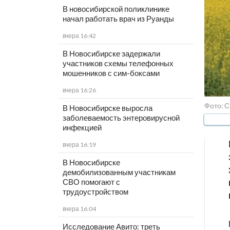
В новосибирской поликлинике
начал работать врач из Руанды
вчера 16:42
В Новосибирске задержали
участников схемы телефонных
мошенников с сим-боксами
вчера 16:26
Фото: 
В Новосибирске выросла
заболеваемость энтеровирусной
инфекцией
вчера 16:19
В Новосибирске
демобилизованным участникам
СВО помогают с
трудоустройством
вчера 16:04
Исследование Авито: треть