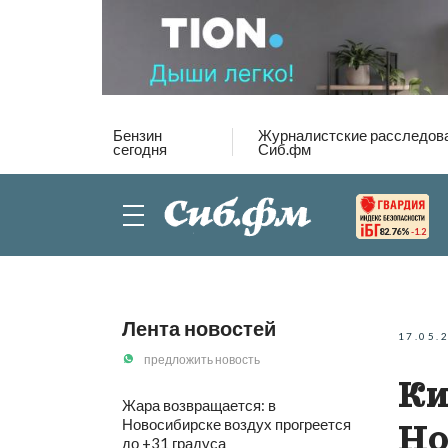
Бензин
Журналистские расследов
сегодня
Сиб.фм
82.76%
-1.2
Лента новостей
17.05.
предложить новость
Ки
Жара возвращается: в
Новосибирске воздух прогреется
Но
до +31 градуса