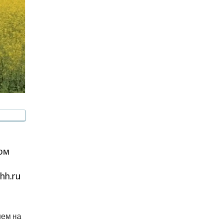
ом
hh.ru
нем на