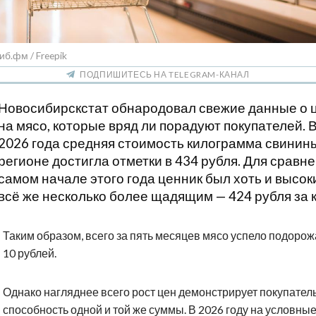
иб.фм / Freepik
ПОДПИШИТЕСЬ НА TELEGRAM-КАНАЛ
Новосибирскстат обнародовал свежие данные о 
на мясо, которые вряд ли порадуют покупателей. 
2026 года средняя стоимость килограмма свинин
регионе достигла отметки в 434 рубля. Для сравне
самом начале этого года ценник был хоть и высок
всё же несколько более щадящим — 424 рубля за к
Таким образом, всего за пять месяцев мясо успело подорож
10 рублей.
Однако нагляднее всего рост цен демонстрирует покупател
способность одной и той же суммы. В 2026 году на условные