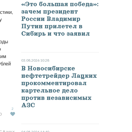
«Это большая победа»:
зачем президент
стики,
России Владимир
у
Путин прилетел в
Сибирь и что заявил
годы
о
ким
03.08.2026 10:28
ублей
В Новосибирске
нефтетрейдер Лацких
прокомментировал
картельное дело
против независимых
АЗС
2
Ю
С В MAX
04.08.2026 14:40