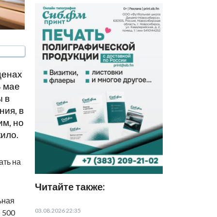
ценах
В мае
ы в
ния, в
им, но
ило.
ать на
Читайте также:
ьная
03.08.2026 22:35
 500