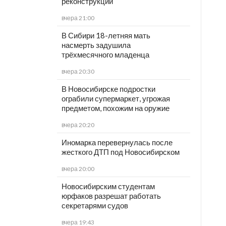
реконструкции
вчера 21:00
В Сибири 18-летняя мать
насмерть задушила
трёхмесячного младенца
вчера 20:30
В Новосибирске подростки
ограбили супермаркет, угрожая
предметом, похожим на оружие
вчера 20:20
Иномарка перевернулась после
жесткого ДТП под Новосибирском
вчера 20:00
Новосибирским студентам
юрфаков разрешат работать
секретарями судов
вчера 19:43