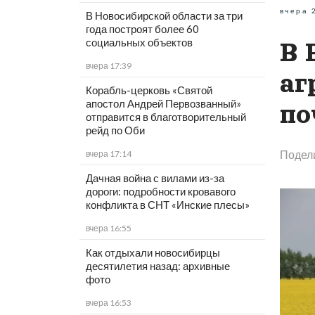
вчера 
В Новосибирской области за три
года построят более 60
социальных объектов
В 
вчера 17:39
аг
Корабль-церковь «Святой
апостол Андрей Первозванный»
по
отправится в благотворительный
рейд по Оби
Подел
вчера 17:14
Дачная война с вилами из-за
дороги: подробности кровавого
конфликта в СНТ «Инские плесы»
вчера 16:55
Как отдыхали новосибирцы
десятилетия назад: архивные
фото
вчера 16:53