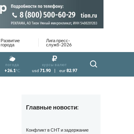
Развитие
Лига пресс-
города
служб-2026
погода
курсы валют
+26.1
°C
usd
71.90
|
eur
82.97
Главные новости:
Конфликт в СНТ и задержание