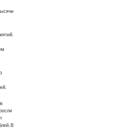
тысячи
иятий.
ем
о
ей.
ов
росли
т
блей. В