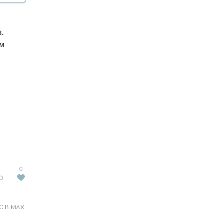
.
ым
0
Ю
С В MAX