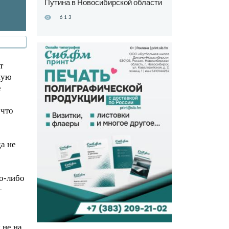
Путина в Новосибирской области
613
т
ную
е
ечто
а не
то-либо
—
 не на