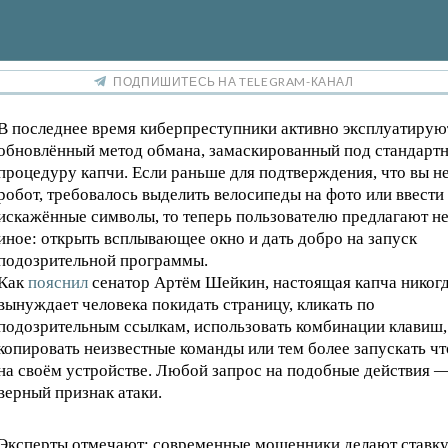
ПОДПИШИТЕСЬ НА TELEGRAM-КАНАЛ
В последнее время киберпреступники активно эксплуатирую
обновлённый метод обмана, замаскированный под стандарт
процедуру капчи. Если раньше для подтверждения, что вы н
робот, требовалось выделить велосипеды на фото или ввести
искажённые символы, то теперь пользователю предлагают н
иное: открыть всплывающее окно и дать добро на запуск
подозрительной программы.
Как
пояснил
сенатор Артём Шейкин, настоящая капча никогд
вынуждает человека покидать страницу, кликать по
подозрительным ссылкам, использовать комбинации клавиш,
копировать неизвестные команды или тем более запускать ч
на своём устройстве. Любой запрос на подобные действия 
верный признак атаки.
Эксперты отмечают: современные мошенники делают ставку