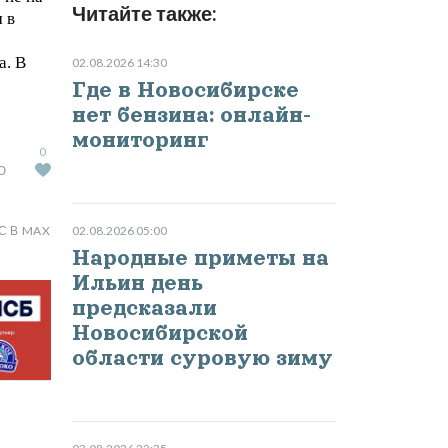
Читайте также:
 в
а. В
02.08.2026 14:30
Где в Новосибирске
нет бензина: онлайн-
мониторинг
0
Ю
С В MAX
02.08.2026 05:00
Народные приметы на
Ильин день
предсказали
Новосибирской
области суровую зиму