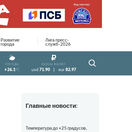
Развитие
Лига пресс-
города
служб-2026
погода
курсы валют
+26.1
°C
usd
71.90
|
eur
82.97
Главные новости:
Температура до +25 градусов,