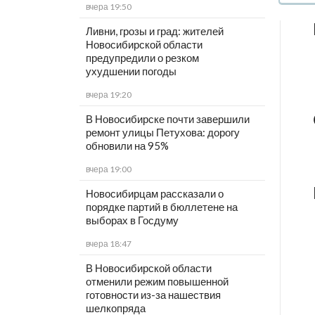
вчера 19:50
Ливни, грозы и град: жителей
Новосибирской области
предупредили о резком
ухудшении погоды
вчера 19:20
В Новосибирске почти завершили
ремонт улицы Петухова: дорогу
обновили на 95%
вчера 19:00
Новосибирцам рассказали о
порядке партий в бюллетене на
выборах в Госдуму
вчера 18:47
В Новосибирской области
отменили режим повышенной
готовности из-за нашествия
шелкопряда