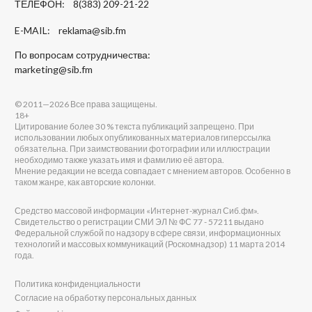
ТЕЛЕФОН: 8(383) 209-21-22
E-MAIL:
reklama@sib.fm
По вопросам сотрудничества:
marketing@sib.fm
© 2011—2026 Все права защищены.
18+
Цитирование более 30 % текста публикаций запрещено. При
использовании любых опубликованных материалов гиперссылка
обязательна. При заимствовании фотографии или иллюстрации
необходимо также указать имя и фамилию её автора.
Мнение редакции не всегда совпадает с мнением авторов. Особенно в
таком жанре, как авторские колонки.
Средство массовой информации «Интернет-журнал Сиб.фм».
Свидетельство о регистрации СМИ ЭЛ № ФС 77 - 57211 выдано
Федеральной службой по надзору в сфере связи, информационных
технологий и массовых коммуникаций (Роскомнадзор) 11 марта 2014
года.
Политика конфиденциальности
Согласие на обработку персональных данных