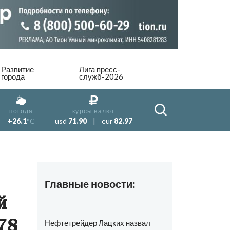
Развитие
Лига пресс-
города
служб-2026
погода
курсы валют
+26.1
°C
usd
71.90
|
eur
82.97
Главные новости:
й
78
Нефтетрейдер Лацких назвал