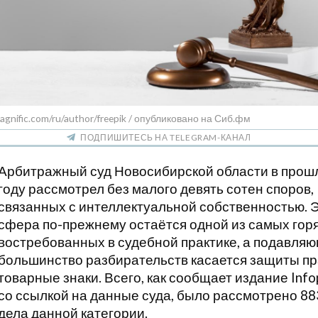
agnific.com/ru/author/freepik / опубликовано на Сиб.фм
ПОДПИШИТЕСЬ НА TELEGRAM-КАНАЛ
Арбитражный суд Новосибирской области в прош
году рассмотрел без малого девять сотен споров,
связанных с интеллектуальной собственностью. 
сфера по-прежнему остаётся одной из самых горя
востребованных в судебной практике, а подавля
большинство разбирательств касается защиты пр
товарные знаки. Всего, как сообщает издание Inf
со ссылкой на данные суда, было рассмотрено 88
дела данной категории.