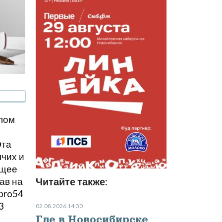
лом
Эта
чих и
ющее
Читайте также:
ав на
opro54
3
02.08.2026 14:30
Где в Новосибирске