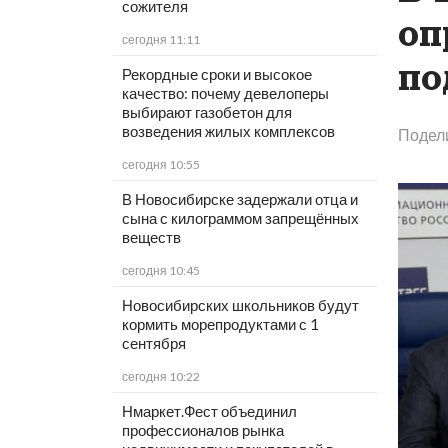
сожителя
оп
сегодня 11:11
по
Рекордные сроки и высокое
качество: почему девелоперы
выбирают газобетон для
возведения жилых комплексов
Подел
сегодня 10:55
В Новосибирске задержали отца и
сына с килограммом запрещённых
веществ
сегодня 10:45
Новосибирских школьников будут
кормить морепродуктами с 1
сентября
сегодня 10:22
Нмаркет.Фест объединил
профессионалов рынка