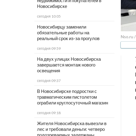
недвижимости и покупателей в
Новосибирске
сегодня 10:05
Новосибирцу заменили
обязательные работы на
Nso.ru 
реальный срок из-за прогулов
сегодня 09:59
На двух улицах Новосибирска
завершается монтаж нового
освещения
сегодня 09:37
В Новосибирске подростки с
травматическим пистолетом
ограбили круглосуточный магазин
сегодня 09:18
Жителя Новосибирска вывезли в
лес и требовали деньги: четверо
подозреваемых задержаны