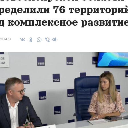
ределили 76 территори
д комплексное развити
иться