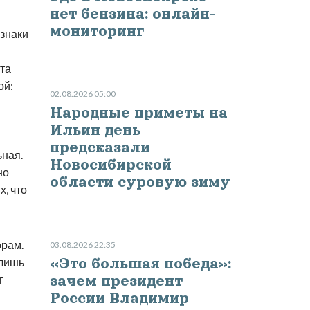
нет бензина: онлайн-
мониторинг
знаки
ита
ой:
02.08.2026 05:00
Народные приметы на
Ильин день
предсказали
ьная.
Новосибирской
но
области суровую зиму
х, что
орам.
03.08.2026 22:35
 лишь
«Это большая победа»:
г
зачем президент
России Владимир