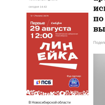
ис
сегодня 14:43
по
вы
Подел
В Новосибирской области