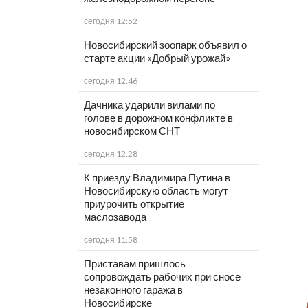
сегодня 12:52
Новосибирский зоопарк объявил о
старте акции «Добрый урожай»
сегодня 12:46
Дачника ударили вилами по
голове в дорожном конфликте в
новосибирском СНТ
сегодня 12:28
К приезду Владимира Путина в
Новосибирскую область могут
приурочить открытие
маслозавода
сегодня 11:58
Приставам пришлось
сопровождать рабочих при сносе
незаконного гаража в
Новосибирске