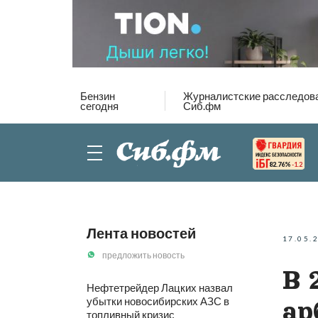
Бензин
Журналистские расследов
сегодня
Сиб.фм
82.76%
-1.2
Лента новостей
17.05.
предложить новость
В 
Нефтетрейдер Лацких назвал
убытки новосибирских АЗС в
ар
топливный кризис