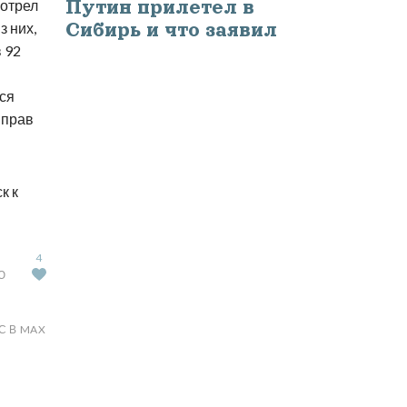
мотрел
Путин прилетел в
з них,
Сибирь и что заявил
в 92
ся
 прав
к к
4
Ю
С В MAX