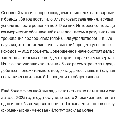
Основной массив споров ожидаемо пришёлся на товарные 
и бренды. За год поступило 373 исковых заявления, и судьи
успели вынести решения по 347 из них. Интересно, что защ
коммерческих обозначений оказалась весьма результативн
требования правообладателей были удовлетворены в 278
случаях, что составляет очень высокий процент успешных
исходов — 80,1 процента. Совершенно иначе обстоят дела с
защитой авторских прав. Здесь картина практически зеркал
Из 136 поступивших заявлений было рассмотрено 111 дел, 
добиться положительного вердикта удалось лишь в 9 случая
составляет мизерные 8,1 процента от общего числа.
Ещё более скромной выглядит статистика по патентным сп
За весь 2025 год в суд поступило всего 2 таких заявления, и
одно из них было удовлетворено. Что касается споров вокру
фирменных наименований, то тут расклад более