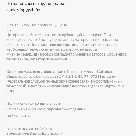
По вопросам сотрудничества:
marketing@sib.fm
© 2011—2026 Все права защищены.
18+
Цитирование более 30 % текста публикаций запрещено. При
использовании любых опубликованных материалов гиперссылка
обязательна. При заимствовании фотографии или иллюстрации
необходимо также указать имя и фамилию её автора.
Мнение редакции не всегда совпадает с мнением авторов. Особенно в
таком жанре, как авторские колонки.
Средство массовой информации «Интернет-журнал Сиб.фм».
Свидетельство о регистрации СМИ ЭЛ № ФС 77 - 57211 выдано
Федеральной службой по надзору в сфере связи, информационных
технологий и массовых коммуникаций (Роскомнадзор) 11 марта 2014
года.
Политика конфиденциальности
Согласие на обработку персональных данных
Файлы cookie
Главный редактор Сиб.фм
Бобровников Виктор Евгеньевич