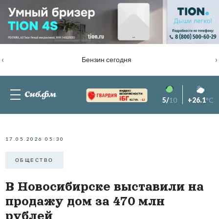
‹
›
Бензин сегодня
5/
10
+26.1
°C
82.76%
-1.2
17.05.2026 05:30
ОБЩЕСТВО
В Новосибирске выставили на
продажу дом за 470 млн
рублей