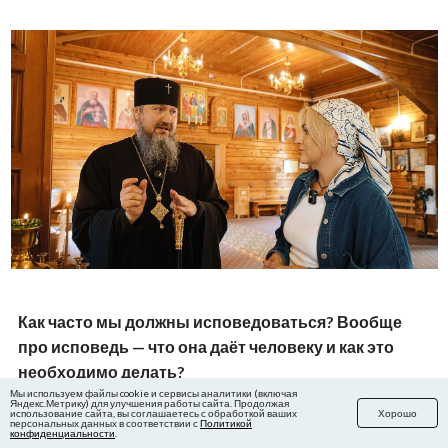
Как часто мы должны исповедоваться? Вообще
про исповедь — что она даёт человеку и как это
необходимо делать?
Мы используем файлы cookie и сервисы аналитики (включая
Яндекс.Метрику) для улучшения работы сайта. Продолжая
использование сайта, вы соглашаетесь с обработкой ваших
Хорошо
персональных данных в соответствии с
Политикой
Исповедь, или, точнее, покаяние, — это тоже очень
конфиденциальности
.