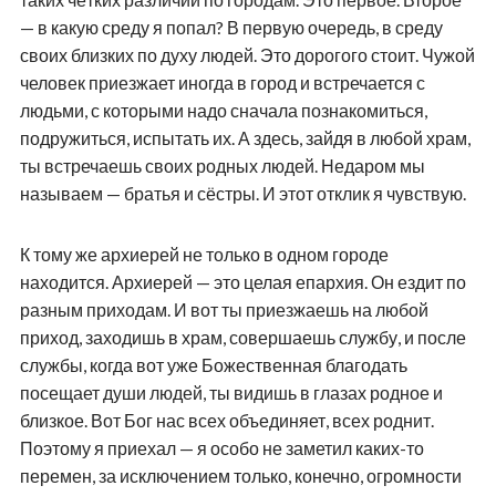
— в какую среду я попал? В первую очередь, в среду
своих близких по духу людей. Это дорогого стоит. Чужой
человек приезжает иногда в город и встречается с
людьми, с которыми надо сначала познакомиться,
подружиться, испытать их. А здесь, зайдя в любой храм,
ты встречаешь своих родных людей. Недаром мы
называем — братья и сёстры. И этот отклик я чувствую.
К тому же архиерей не только в одном городе
находится. Архиерей — это целая епархия. Он ездит по
разным приходам. И вот ты приезжаешь на любой
приход, заходишь в храм, совершаешь службу, и после
службы, когда вот уже Божественная благодать
посещает души людей, ты видишь в глазах родное и
близкое. Вот Бог нас всех объединяет, всех роднит.
Поэтому я приехал — я особо не заметил каких-то
перемен, за исключением только, конечно, огромности