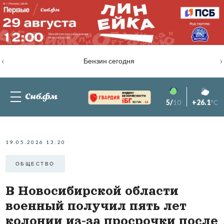
‹
›
Бензин сегодня
5/
10
+26.1
°C
82.76%
-1.2
19.05.2026 13:20
ОБЩЕСТВО
В Новосибирской области
военный получил пять лет
колонии из-за просрочки после