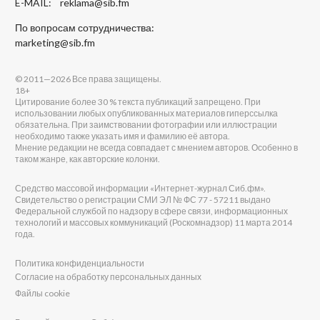
E-MAIL:
reklama@sib.fm
По вопросам сотрудничества:
marketing@sib.fm
© 2011—2026 Все права защищены.
18+
Цитирование более 30 % текста публикаций запрещено. При
использовании любых опубликованных материалов гиперссылка
обязательна. При заимствовании фотографии или иллюстрации
необходимо также указать имя и фамилию её автора.
Мнение редакции не всегда совпадает с мнением авторов. Особенно в
таком жанре, как авторские колонки.
Средство массовой информации «Интернет-журнал Сиб.фм».
Свидетельство о регистрации СМИ ЭЛ № ФС 77 - 57211 выдано
Федеральной службой по надзору в сфере связи, информационных
технологий и массовых коммуникаций (Роскомнадзор) 11 марта 2014
года.
Политика конфиденциальности
Согласие на обработку персональных данных
Файлы cookie