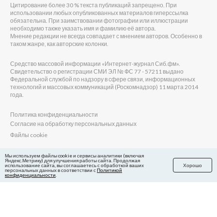
Цитирование более 30 % текста публикаций запрещено. При
использовании любых опубликованных материалов гиперссылка
обязательна. При заимствовании фотографии или иллюстрации
необходимо также указать имя и фамилию её автора.
Мнение редакции не всегда совпадает с мнением авторов. Особенно в
таком жанре, как авторские колонки.
Средство массовой информации «Интернет-журнал Сиб.фм».
Свидетельство о регистрации СМИ ЭЛ № ФС 77 - 57211 выдано
Федеральной службой по надзору в сфере связи, информационных
технологий и массовых коммуникаций (Роскомнадзор) 11 марта 2014
года.
Политика конфиденциальности
Согласие на обработку персональных данных
Файлы cookie
Главный редактор Сиб.фм
Мы используем файлы cookie и сервисы аналитики (включая
Яндекс.Метрику) для улучшения работы сайта. Продолжая
Бобровников Виктор Евгеньевич
использование сайта, вы соглашаетесь с обработкой ваших
Хорошо
Учредитель ООО «Сиб.фм»
персональных данных в соответствии с
Политикой
конфиденциальности
.
E-mail редакции: fm@sib.fm
Телефон редакции: 8(800) 600-21-41
Сайт разработан и поддерживается Технодзен