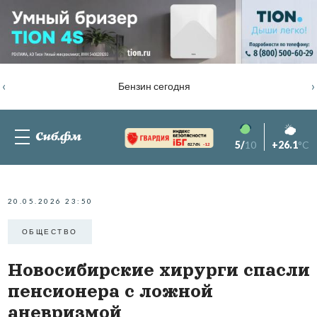
‹
›
Бензин сегодня
5/
10
+26.1
°C
82.76%
-1.2
20.05.2026 23:50
ОБЩЕСТВО
Новосибирские хирурги спасли
пенсионера с ложной
аневризмой