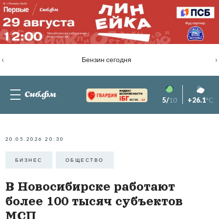
‹
›
Бензин сегодня
5/
10
+26.1
°C
82.76%
-1.2
20.05.2026 20:30
БИЗНЕС
ОБЩЕСТВО
В Новосибирске работают
более 100 тысяч субъектов
МСП