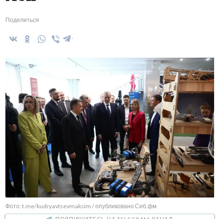
Поделиться
Фото: t.me/kudryavtsevmaksim / опубликовано Сиб.фм