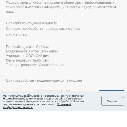
Федеральной службой по надзору в сфере связи, информационных
технологий и массовых коммуникаций (Роскомнадзор) 11 марта 2014
года.
Политика конфиденциальности
Согласие на обработку персональных данных
Файлы cookie
Главный редактор Сиб.фм
Бобровников Виктор Евгеньевич
Учредитель ООО «Сиб.фм»
E-mail редакции: fm@sib.fm
Телефон редакции: 8(800) 600-21-41
Сайт разработан и поддерживается Технодзен
Мы используем файлы cookie и сервисы аналитики (включая
Яндекс.Метрику) для улучшения работы сайта. Продолжая
использование сайта, вы соглашаетесь с обработкой ваших
Хорошо
персональных данных в соответствии с
Политикой
конфиденциальности
.
в Яндекс.Дзен