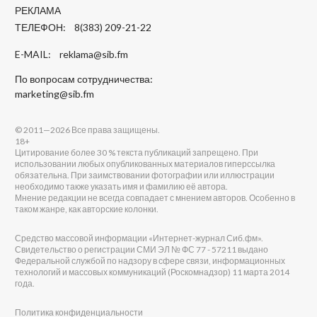
РЕКЛАМА
ТЕЛЕФОН: 8(383) 209-21-22
E-MAIL:
reklama@sib.fm
По вопросам сотрудничества:
marketing@sib.fm
© 2011—2026 Все права защищены.
18+
Цитирование более 30 % текста публикаций запрещено. При
использовании любых опубликованных материалов гиперссылка
обязательна. При заимствовании фотографии или иллюстрации
необходимо также указать имя и фамилию её автора.
Мнение редакции не всегда совпадает с мнением авторов. Особенно в
таком жанре, как авторские колонки.
Средство массовой информации «Интернет-журнал Сиб.фм».
Свидетельство о регистрации СМИ ЭЛ № ФС 77 - 57211 выдано
Федеральной службой по надзору в сфере связи, информационных
технологий и массовых коммуникаций (Роскомнадзор) 11 марта 2014
года.
Политика конфиденциальности