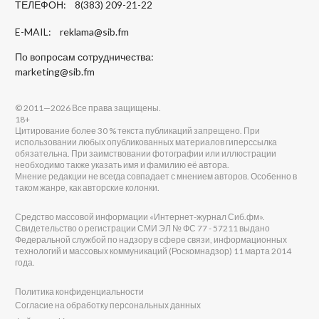
ТЕЛЕФОН: 8(383) 209-21-22
E-MAIL:
reklama@sib.fm
По вопросам сотрудничества:
marketing@sib.fm
© 2011—2026 Все права защищены.
18+
Цитирование более 30 % текста публикаций запрещено. При
использовании любых опубликованных материалов гиперссылка
обязательна. При заимствовании фотографии или иллюстрации
необходимо также указать имя и фамилию её автора.
Мнение редакции не всегда совпадает с мнением авторов. Особенно в
таком жанре, как авторские колонки.
Средство массовой информации «Интернет-журнал Сиб.фм».
Свидетельство о регистрации СМИ ЭЛ № ФС 77 - 57211 выдано
Федеральной службой по надзору в сфере связи, информационных
технологий и массовых коммуникаций (Роскомнадзор) 11 марта 2014
года.
Политика конфиденциальности
Согласие на обработку персональных данных