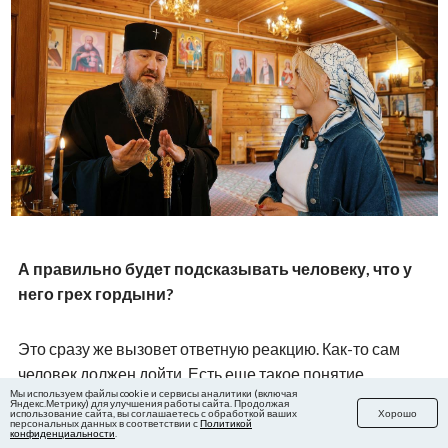
А правильно будет подсказывать человеку, что у
него грех гордыни?
Это сразу же вызовет ответную реакцию. Как-то сам
человек должен дойти. Есть еще такое понятие
Мы используем файлы cookie и сервисы аналитики (включая
«дьявольской гордыни»: есть точка невозврата, когда
Яндекс.Метрику) для улучшения работы сайта. Продолжая
использование сайта, вы соглашаетесь с обработкой ваших
Хорошо
человек, переходя эту точку, уже вообще не может
персональных данных в соответствии с
Политикой
конфиденциальности
.