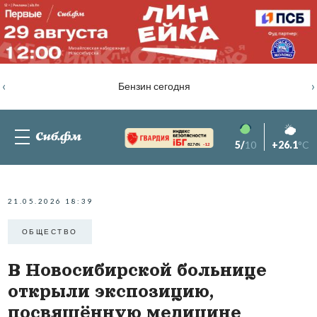
‹
›
Бензин сегодня
5/
10
+26.1
°C
82.76%
-1.2
21.05.2026 18:39
ОБЩЕСТВО
В Новосибирской больнице
открыли экспозицию,
посвящённую медицине