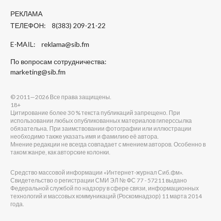
РЕКЛАМА
ТЕЛЕФОН: 8(383) 209-21-22
E-MAIL:
reklama@sib.fm
По вопросам сотрудничества:
marketing@sib.fm
© 2011—2026 Все права защищены.
18+
Цитирование более 30 % текста публикаций запрещено. При
использовании любых опубликованных материалов гиперссылка
обязательна. При заимствовании фотографии или иллюстрации
необходимо также указать имя и фамилию её автора.
Мнение редакции не всегда совпадает с мнением авторов. Особенно в
таком жанре, как авторские колонки.
Средство массовой информации «Интернет-журнал Сиб.фм».
Свидетельство о регистрации СМИ ЭЛ № ФС 77 - 57211 выдано
Федеральной службой по надзору в сфере связи, информационных
технологий и массовых коммуникаций (Роскомнадзор) 11 марта 2014
года.