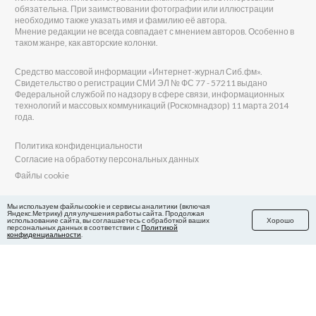
обязательна. При заимствовании фотографии или иллюстрации
необходимо также указать имя и фамилию её автора.
Мнение редакции не всегда совпадает с мнением авторов. Особенно в
таком жанре, как авторские колонки.
Средство массовой информации «Интернет-журнал Сиб.фм».
Свидетельство о регистрации СМИ ЭЛ № ФС 77 - 57211 выдано
Федеральной службой по надзору в сфере связи, информационных
технологий и массовых коммуникаций (Роскомнадзор) 11 марта 2014
года.
Политика конфиденциальности
Согласие на обработку персональных данных
Файлы cookie
Главный редактор Сиб.фм
Мы используем файлы cookie и сервисы аналитики (включая
Яндекс.Метрику) для улучшения работы сайта. Продолжая
Бобровников Виктор Евгеньевич
использование сайта, вы соглашаетесь с обработкой ваших
Хорошо
Учредитель ООО «Сиб.фм»
персональных данных в соответствии с
Политикой
конфиденциальности
.
E-mail редакции: fm@sib.fm
Телефон редакции: 8(800) 600-21-41
Сайт разработан и поддерживается Технодзен