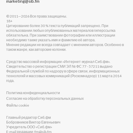
marketing@sib.fm
© 2011—2026 Все права защищены.
18+
Цитирование более 30 % текста публикаций запрещено. При
использовании любых опубликованных материалов гиперссылка
обязательна. При заимствовании фотографии или иллюстрации
необходимо также указать имя и фамилию её автора.
Мнение редакции не всегда совпадает с мнением авторов. Особенно в
таком жанре, как авторские колонки.
Средство массовой информации «Интернет-журнал Сиб.фм».
Свидетельство о регистрации СМИ ЭЛ № ФС 77 - 57211 выдано
Федеральной службой по надзору в сфере связи, информационных
технологий и массовых коммуникаций (Роскомнадзор) 11 марта 2014
года.
Политика конфиденциальности
Согласие на обработку персональных данных
Файлы cookie
Главный редактор Сиб.фм
Бобровников Виктор Евгеньевич
Учредитель ООО «Сиб.фм»
E-mail редакции: fm@sib.fm