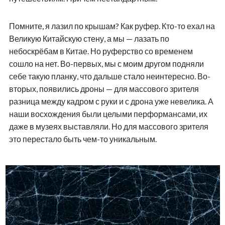
Помните, я лазил по крышам? Как руфер. Кто-то ехал на
Великую Китайскую стену, а мы — лазать по
небоскрёбам в Китае. Но руферство со временем
сошло на нет. Во-первых, мы с моим другом подняли
себе такую планку, что дальше стало неинтересно. Во-
вторых, появились дроны — для массового зрителя
разница между кадром с руки и с дрона уже невелика. А
наши восхождения были целыми перформансами, их
даже в музеях выставляли. Но для массового зрителя
это перестало быть чем-то уникальным.