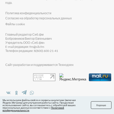
года.
Политика конфиденциальности
Согласие на обработку персональных данных
Файлы cookie
Главный редактор Сиб.фм
Бобровников Виктор Евгеньевич
Учредитель ООО «Сиб.фм»
E-mail редакции: fm@sib.fm
Телефон редакции: 8(800) 600-21-41
Сайт разработан и поддерживается Технодзен
в Яндекс.Дзен
Мы используем файлы cookie и сервисы аналитики (включая
Яндекс.Метрику) для улучшения работы сайта. Продолжая
использование сайта, вы соглашаетесь с обработкой ваших
Хорошо
персональных данных в соответствии с
Политикой
конфиденциальности
.