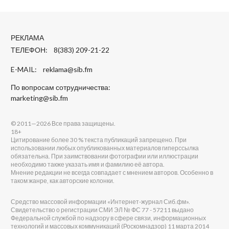
РЕКЛАМА
ТЕЛЕФОН: 8(383) 209-21-22
E-MAIL:
reklama@sib.fm
По вопросам сотрудничества:
marketing@sib.fm
© 2011—2026 Все права защищены.
18+
Цитирование более 30 % текста публикаций запрещено. При
использовании любых опубликованных материалов гиперссылка
обязательна. При заимствовании фотографии или иллюстрации
необходимо также указать имя и фамилию её автора.
Мнение редакции не всегда совпадает с мнением авторов. Особенно в
таком жанре, как авторские колонки.
Средство массовой информации «Интернет-журнал Сиб.фм».
Свидетельство о регистрации СМИ ЭЛ № ФС 77 - 57211 выдано
Федеральной службой по надзору в сфере связи, информационных
технологий и массовых коммуникаций (Роскомнадзор) 11 марта 2014