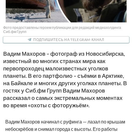
Фото предоставлены героем публикации для редакций медиахолдинга
Сиб.фм Групп
ПОДПИШИТЕСЬ НА TELEGRAM-КАНАЛ
Вадим Махоров – фотограф из Новосибирска,
известный во многих странах мира как
первопроходец малоизвестных уголков
планеты. В его партфолио – съёмки в Арктике,
на Байкале и многих других уголках планеты. В
гостях у Сиб.фм Групп Вадим Махоров
рассказал о самых экстремальных моментах
во время «охоты с фоторужьём».
Вадим Махоров начинал с руфинга — лазал по крышам
небоскрёбов и снимал города с высоты. Его работы