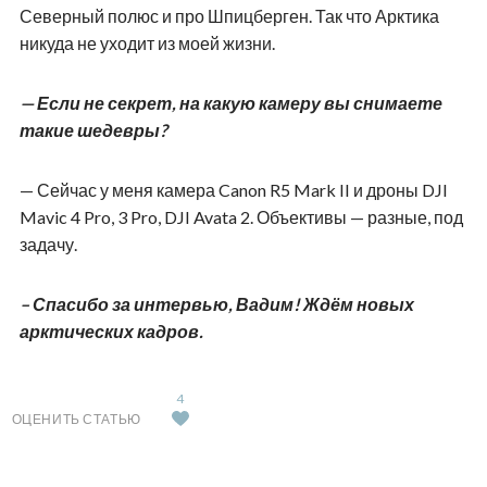
Северный полюс и про Шпицберген. Так что Арктика
никуда не уходит из моей жизни.
— Если не секрет, на какую камеру вы снимаете
такие шедевры?
— Сейчас у меня камера
Canon
R
5
Mark
II
и дроны
DJI
Mavic
4
Pro
, 3
Pro
,
DJI
Avata
2. Объективы — разные, под
задачу.
­– Спасибо за интервью, Вадим! Ждём новых
арктических кадров.
4
ОЦЕНИТЬ СТАТЬЮ