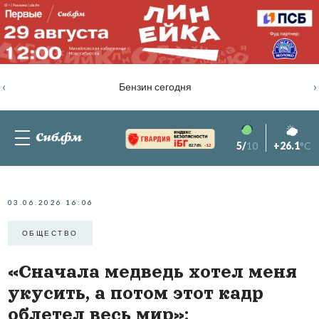
‹
›
Бензин сегодня
5/
10
+26.1
°C
82.76%
-1.2
03.06.2026 16:06
ОБЩЕСТВО
«Сначала медведь хотел меня
укусить, а потом этот кадр
облетел весь мир»: