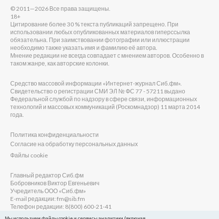
© 2011—2026 Все права защищены.
18+
Цитирование более 30 % текста публикаций запрещено. При
использовании любых опубликованных материалов гиперссылка
обязательна. При заимствовании фотографии или иллюстрации
необходимо также указать имя и фамилию её автора.
Мнение редакции не всегда совпадает с мнением авторов. Особенно в
таком жанре, как авторские колонки.
Средство массовой информации «Интернет-журнал Сиб.фм».
Свидетельство о регистрации СМИ ЭЛ № ФС 77 - 57211 выдано
Федеральной службой по надзору в сфере связи, информационных
технологий и массовых коммуникаций (Роскомнадзор) 11 марта 2014
года.
Политика конфиденциальности
Согласие на обработку персональных данных
Файлы cookie
Главный редактор Сиб.фм
Бобровников Виктор Евгеньевич
Учредитель ООО «Сиб.фм»
E-mail редакции: fm@sib.fm
Телефон редакции: 8(800) 600-21-41
Мы используем файлы cookie и сервисы аналитики (включая