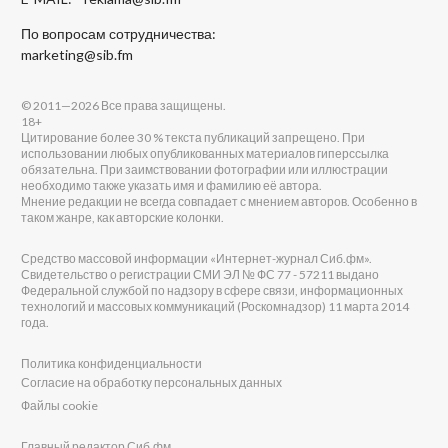
По вопросам сотрудничества:
marketing@sib.fm
© 2011—2026 Все права защищены.
18+
Цитирование более 30 % текста публикаций запрещено. При
использовании любых опубликованных материалов гиперссылка
обязательна. При заимствовании фотографии или иллюстрации
необходимо также указать имя и фамилию её автора.
Мнение редакции не всегда совпадает с мнением авторов. Особенно в
таком жанре, как авторские колонки.
Средство массовой информации «Интернет-журнал Сиб.фм».
Свидетельство о регистрации СМИ ЭЛ № ФС 77 - 57211 выдано
Федеральной службой по надзору в сфере связи, информационных
технологий и массовых коммуникаций (Роскомнадзор) 11 марта 2014
года.
Политика конфиденциальности
Согласие на обработку персональных данных
Файлы cookie
Главный редактор Сиб.фм