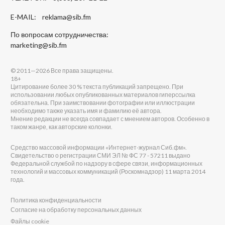
E-MAIL:
reklama@sib.fm
По вопросам сотрудничества:
marketing@sib.fm
© 2011—2026 Все права защищены.
18+
Цитирование более 30 % текста публикаций запрещено. При
использовании любых опубликованных материалов гиперссылка
обязательна. При заимствовании фотографии или иллюстрации
необходимо также указать имя и фамилию её автора.
Мнение редакции не всегда совпадает с мнением авторов. Особенно в
таком жанре, как авторские колонки.
Средство массовой информации «Интернет-журнал Сиб.фм».
Свидетельство о регистрации СМИ ЭЛ № ФС 77 - 57211 выдано
Федеральной службой по надзору в сфере связи, информационных
технологий и массовых коммуникаций (Роскомнадзор) 11 марта 2014
года.
Политика конфиденциальности
Согласие на обработку персональных данных
Файлы cookie