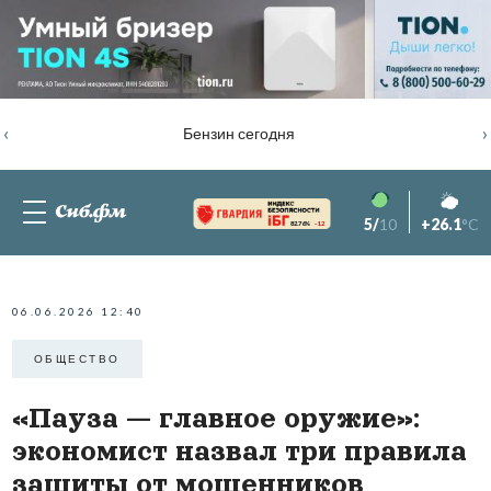
‹
›
Бензин сегодня
5/
10
+26.1
°C
82.76%
-1.2
06.06.2026 12:40
ОБЩЕСТВО
«Пауза — главное оружие»:
экономист назвал три правила
защиты от мошенников