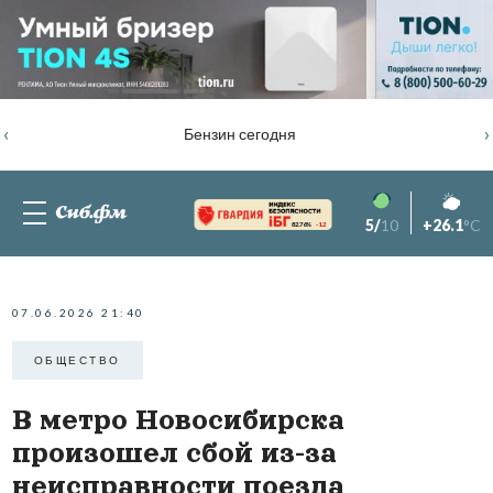
‹
›
Бензин сегодня
5/
10
+26.1
°C
82.76%
-1.2
07.06.2026 21:40
ОБЩЕСТВО
В метро Новосибирска
произошел сбой из-за
неисправности поезда