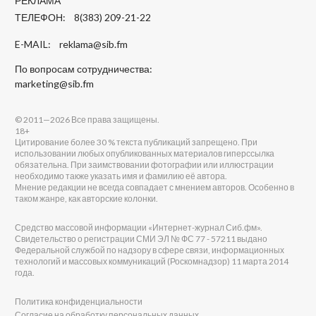
РЕКЛАМА
ТЕЛЕФОН: 8(383) 209-21-22
E-MAIL:
reklama@sib.fm
По вопросам сотрудничества:
marketing@sib.fm
© 2011—2026 Все права защищены.
18+
Цитирование более 30 % текста публикаций запрещено. При
использовании любых опубликованных материалов гиперссылка
обязательна. При заимствовании фотографии или иллюстрации
необходимо также указать имя и фамилию её автора.
Мнение редакции не всегда совпадает с мнением авторов. Особенно в
таком жанре, как авторские колонки.
Средство массовой информации «Интернет-журнал Сиб.фм».
Свидетельство о регистрации СМИ ЭЛ № ФС 77 - 57211 выдано
Федеральной службой по надзору в сфере связи, информационных
технологий и массовых коммуникаций (Роскомнадзор) 11 марта 2014
года.
Политика конфиденциальности
Согласие на обработку персональных данных