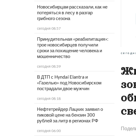
Новосибирцам рассказали, как не
потеряться в лесу в разгар
грибного сезона
сегодня 08:57
Принудительная «реабилитация»:
трое новосибирцев получили
сроки за похищение человека и
сегодн
мошенничество
сегодня 08:39
Жи
В ДТП с Hyndai Elantra и
зо
«Газелью» под Новосибирском
пострадали двое мужчин
об
сегодня 08:18
св
Нефтетрейдер Лацких заявил о
пиковой цене на бензин 300
рублей за литр в регионах РФ
Подел
сегодня 06:00