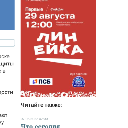
рске
ащиты
е в
дости
Читайте также:
жают
07.08.2026 07:00
му
Что сегодня